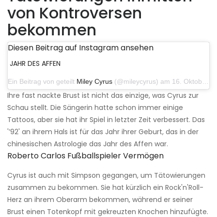
von Kontroversen
bekommen
Diesen Beitrag auf Instagram ansehen
JAHR DES AFFEN
Ein Beitrag von geteilt
Miley Cyrus
(@mileycyrus) am 16. Oktober 2019 um 19:04 Uhr PDT
Ihre fast nackte Brust ist nicht das einzige, was Cyrus zur
Schau stellt. Die Sängerin hatte schon immer einige
Tattoos, aber sie hat ihr Spiel in letzter Zeit verbessert. Das
'’92' an ihrem Hals ist für das Jahr ihrer Geburt, das in der
chinesischen Astrologie das Jahr des Affen war.
Roberto Carlos Fußballspieler Vermögen
Cyrus ist auch mit Simpson gegangen, um Tätowierungen
zusammen zu bekommen. Sie hat kürzlich ein Rock'n'Roll-
Herz an ihrem Oberarm bekommen, während er seiner
Brust einen Totenkopf mit gekreuzten Knochen hinzufügte.