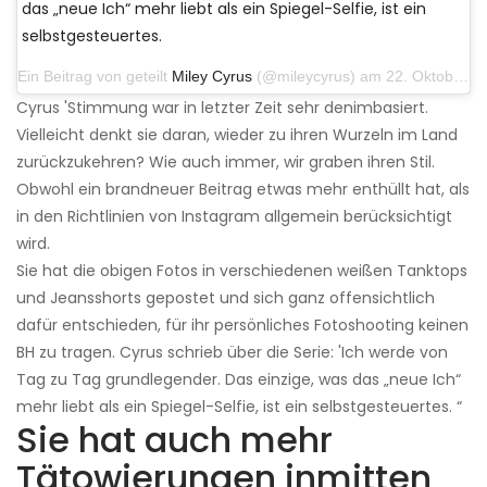
das „neue Ich“ mehr liebt als ein Spiegel-Selfie, ist ein
selbstgesteuertes.
Ein Beitrag von geteilt
Miley Cyrus
(@mileycyrus) am 22. Oktober 2019 um 11:39 Uhr PDT
Cyrus 'Stimmung war in letzter Zeit sehr denimbasiert.
Vielleicht denkt sie daran, wieder zu ihren Wurzeln im Land
zurückzukehren? Wie auch immer, wir graben ihren Stil.
Obwohl ein brandneuer Beitrag etwas mehr enthüllt hat, als
in den Richtlinien von Instagram allgemein berücksichtigt
wird.
Sie hat die obigen Fotos in verschiedenen weißen Tanktops
und Jeansshorts gepostet und sich ganz offensichtlich
dafür entschieden, für ihr persönliches Fotoshooting keinen
BH zu tragen. Cyrus schrieb über die Serie: 'Ich werde von
Tag zu Tag grundlegender. Das einzige, was das „neue Ich“
mehr liebt als ein Spiegel-Selfie, ist ein selbstgesteuertes. “
Sie hat auch mehr
Tätowierungen inmitten