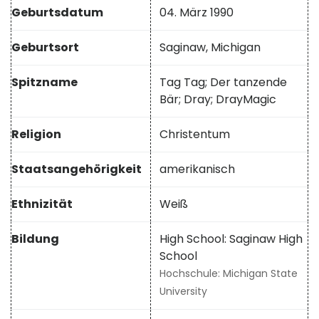
Geburtsdatum
04. März 1990
Geburtsort
Saginaw, Michigan
Spitzname
Tag Tag; Der tanzende
Bär; Dray; DrayMagic
Religion
Christentum
Staatsangehörigkeit
amerikanisch
Ethnizität
Weiß
Bildung
High School: Saginaw High
School
Hochschule: Michigan State
University