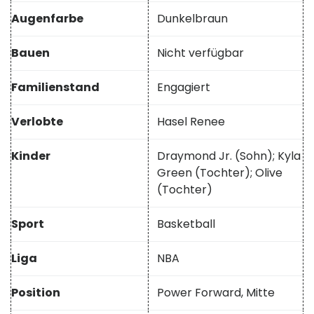
Augenfarbe
Dunkelbraun
Bauen
Nicht verfügbar
Familienstand
Engagiert
Verlobte
Hasel Renee
Kinder
Draymond Jr. (Sohn); Kyla
Green (Tochter); Olive
(Tochter)
Sport
Basketball
Liga
NBA
Position
Power Forward, Mitte