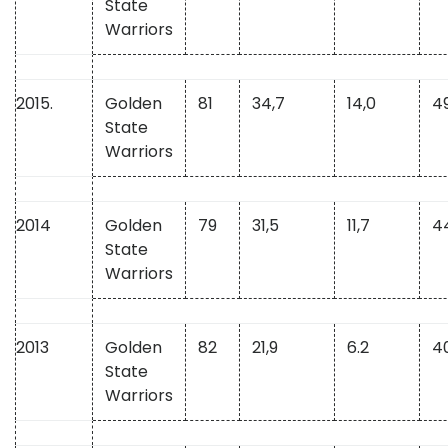
State
Warriors
2015.
Golden
81
34,7
14,0
4
State
Warriors
2014
Golden
79
31,5
11,7
4
State
Warriors
2013
Golden
82
21,9
6.2
4
State
Warriors