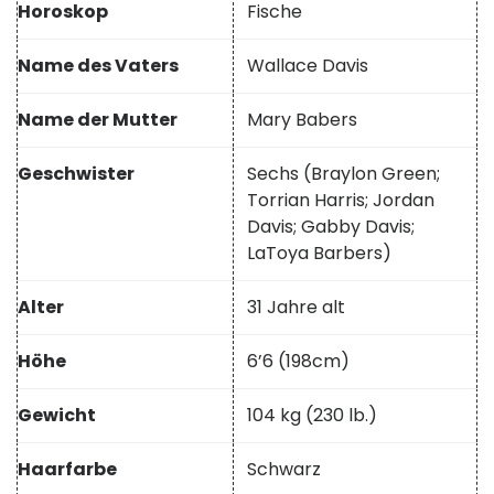
Horoskop
Fische
Name des Vaters
Wallace Davis
Name der Mutter
Mary Babers
Geschwister
Sechs (Braylon Green;
Torrian Harris; Jordan
Davis; Gabby Davis;
LaToya Barbers)
Alter
31 Jahre alt
Höhe
6’6 (198cm)
Gewicht
104 kg (230 lb.)
Haarfarbe
Schwarz