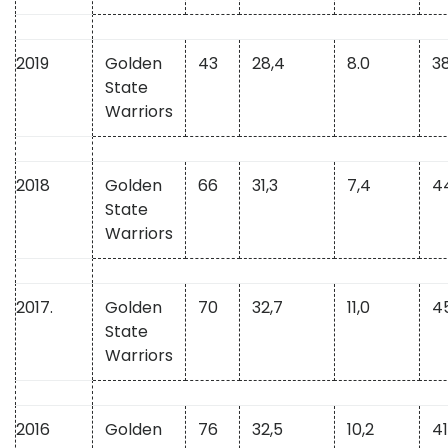
2019
Golden
43
28,4
8.0
38
State
Warriors
2018
Golden
66
31,3
7,4
4
State
Warriors
2017.
Golden
70
32,7
11,0
4
State
Warriors
2016
Golden
76
32,5
10,2
41