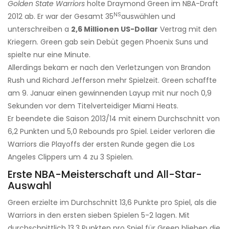
Golden State Warriors
holte Draymond Green im NBA-Draft
NS
2012 ab. Er war der Gesamt 35
auswählen und
unterschreiben a
2,6 Millionen US-Dollar
Vertrag mit den
Kriegern. Green gab sein Debüt gegen Phoenix Suns und
spielte nur eine Minute.
Allerdings bekam er nach den Verletzungen von Brandon
Rush und Richard Jefferson mehr Spielzeit. Green schaffte
am 9. Januar einen gewinnenden Layup mit nur noch 0,9
Sekunden vor dem Titelverteidiger Miami Heats.
Er beendete die Saison 2013/14 mit einem Durchschnitt von
6,2 Punkten und 5,0 Rebounds pro Spiel. Leider verloren die
Warriors die Playoffs der ersten Runde gegen die Los
Angeles Clippers um 4 zu 3 Spielen.
Erste NBA-Meisterschaft und All-Star-
Auswahl
Green erzielte im Durchschnitt 13,6 Punkte pro Spiel, als die
Warriors in den ersten sieben Spielen 5-2 lagen. Mit
durchschnittlich 13,3 Punkten pro Spiel für Green blieben die