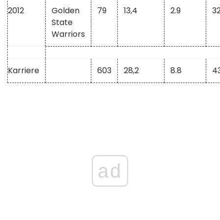
2012
Golden
79
13,4
2.9
32
State
Warriors
Karriere
603
28,2
8.8
43
ad