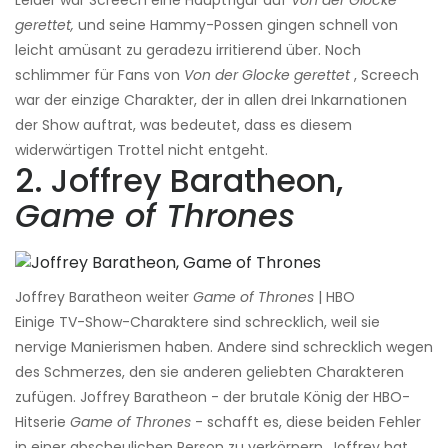
Leider war Screech eine Hauptfigur auf
Von der Glocke
gerettet,
und seine Hammy-Possen gingen schnell von
leicht amüsant zu geradezu irritierend über. Noch
schlimmer für Fans von
Von der Glocke gerettet
, Screech
war der einzige Charakter, der in allen drei Inkarnationen
der Show auftrat, was bedeutet, dass es diesem
widerwärtigen Trottel nicht entgeht.
2. Joffrey Baratheon,
Game of Thrones
Joffrey Baratheon weiter
Game of Thrones
| HBO
Einige TV-Show-Charaktere sind schrecklich, weil sie
nervige Manierismen haben. Andere sind schrecklich wegen
des Schmerzes, den sie anderen geliebten Charakteren
zufügen. Joffrey Baratheon - der brutale König der HBO-
Hitserie
Game of Thrones
- schafft es, diese beiden Fehler
in einer abscheulichen Person zu verkörpern. Joffrey hat