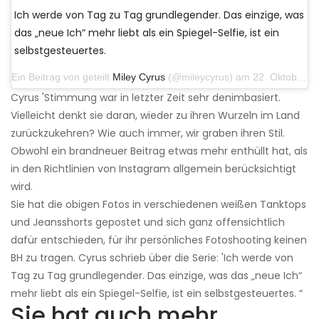
Ich werde von Tag zu Tag grundlegender. Das einzige, was
das „neue Ich“ mehr liebt als ein Spiegel-Selfie, ist ein
selbstgesteuertes.
Ein Beitrag von geteilt
Miley Cyrus
(@mileycyrus) am 22. Oktober 2019 um 11:39 Uhr PDT
Cyrus 'Stimmung war in letzter Zeit sehr denimbasiert.
Vielleicht denkt sie daran, wieder zu ihren Wurzeln im Land
zurückzukehren? Wie auch immer, wir graben ihren Stil.
Obwohl ein brandneuer Beitrag etwas mehr enthüllt hat, als
in den Richtlinien von Instagram allgemein berücksichtigt
wird.
Sie hat die obigen Fotos in verschiedenen weißen Tanktops
und Jeansshorts gepostet und sich ganz offensichtlich
dafür entschieden, für ihr persönliches Fotoshooting keinen
BH zu tragen. Cyrus schrieb über die Serie: 'Ich werde von
Tag zu Tag grundlegender. Das einzige, was das „neue Ich“
mehr liebt als ein Spiegel-Selfie, ist ein selbstgesteuertes. “
Sie hat auch mehr