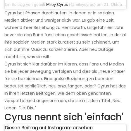
Ein Beitrag von geteilt
Miley Cyrus
(@mileycyrus) am 21. Oktober 2019 um 12:31 Uhr PDT
Cyrus hat Phasen durchlaufen, in denen er in sozialen
Medien aktiver und weniger aktiv war. Es gab eine Zeit
während ihrer Beziehung zu Hemsworth, ungefähr ein Jahr
bevor sie den Bund fürs Leben geschlossen hatten, in der all
ihre sozialen Medien stark kuratiert zu sein schienen, um
sich auf ihre Musik zu konzentrieren. Aber heutzutage
macht sie, was sie will.
Cyrus ist sich klar darüber im Klaren, dass Fans und Medien
sie bei jeder Bewegung verfolgen und dies als „neue Phase“
für sie bezeichnen. Eine große Beziehung zu beenden
bedeutet schließlich, neu anzufangen, oder? Cyrus hat das
in ihren letzten Beiträgen, wie dem oben genannten,
verspottet und angenommen, die sie mit dem Titel „Neu.
Leben. Die. Dis. '
Cyrus nennt sich 'einfach'
Diesen Beitrag auf Instagram ansehen