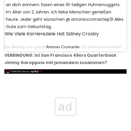
an dich erinnern. Essen eines 10-teiligen Hühnernuggets
im Alter von 2 Jahren. Ich liebe Menschen genießen
heute. Jeder geht wünschen @ antoniocromartiejr31 Alles
Gute zum Geburtstag.
Wie Viele Karriereziele Hat Sidney Crosby
Ein Beitrag von geteilt
Antonio Cromartie
(@ antoniocromartie31) am 25. Juli 2019 um 05:44 Uhr PDT
VERBINDUNG: Ist San Francisco 49ers Quarterback
Jimmy Garoppolo mit jemandem zusammen?
ad