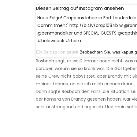
Diesen Beitrag auf Instagram ansehen
Neue Folge! Crappens leben in Fort Lauderdal
Commitment' http://bit.ly/crap1084b w @ron
@benmandelker und SPECIAL GUESTS @capthl
#belowdeck #rhom
Ein Beitrag von geteilt
Beobachten Sie, was kaputt g
Rosbach sagt, er weiß immer noch nicht, was mit
darüber, warum sie so krank war. Die Gastgeb
seine Crew nicht babysittet, aber Brandy mit Si
meines Lebens, an die ich mich erinnern kann',
Dann sagte Rosbach den Fans, die Situation sei 
der Kamera von Brandy gesehen haben, war viel b
sehr anstrengend und ärgerlich. Und mein schl