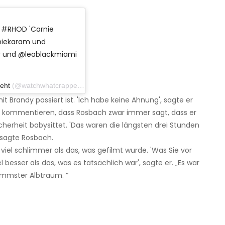
e #RHOD 'Carnie
niekaram und
r und @leablackmiami
eht
(@watchwhatcrappens) am 9. November 2019 um 14:16 Uhr PST
 Brandy passiert ist. 'Ich habe keine Ahnung', sagte er
er kommentieren, dass Rosbach zwar immer sagt, dass er
cherheit babysittet. 'Das waren die längsten drei Stunden
 sagte Rosbach.
viel schlimmer als das, was gefilmt wurde. 'Was Sie vor
esser als das, was es tatsächlich war', sagte er. „Es war
immster Albtraum. “