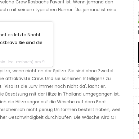
welche Crew Rosbachs Favorit ist. Wenn jemand den
ch mit seinem typischen Humor. 'Ja, jemand ist eine
hat es letzte Nacht
bravo Sie sind die
rosbach) am 9. November 2019 um 6:02 Uhr PST
Spitze, wenn nicht an der Spitze. Sie sind ohne Zweifel
e attraktivste Crew. Und sie scheinen Intelligenz zu
t. 'Also ist die Jury immer noch nicht da', lacht er.
e Besatzung mit der Hitze in Thailand umgegangen ist.
ich die Hitze sogar auf die Wäsche auf dem Boot
ahrscheinlich nicht genug Uniformen bestellt haben, weil
hoher Geschwindigkeit durchlaufen. Die Wäsche wird OT