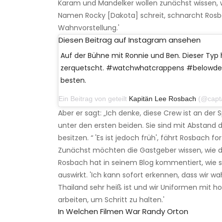
Karam und Mandelker wollen zunächst wissen, 
Namen Rocky [Dakota] schreit, schnarcht Rosba
Wahnvorstellung.'
Diesen Beitrag auf Instagram ansehen
Auf der Bühne mit Ronnie und Ben. Dieser Typ 
zerquetscht. #watchwhatcrappens #belowdeck
besten.
Ein Beitrag von geteilt
Kapitän Lee Rosbach
(@captain_lee_
Aber er sagt: „Ich denke, diese Crew ist an der 
unter den ersten beiden. Sie sind mit Abstand di
besitzen. “ 'Es ist jedoch früh', fährt Rosbach for
Zunächst möchten die Gastgeber wissen, wie di
Rosbach hat in seinem Blog kommentiert, wie s
auswirkt. 'Ich kann sofort erkennen, dass wir w
Thailand sehr heiß ist und wir Uniformen mit 
arbeiten, um Schritt zu halten.'
In Welchen Filmen War Randy Orton