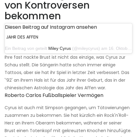
von Kontroversen
bekommen
Diesen Beitrag auf Instagram ansehen
JAHR DES AFFEN
Ein Beitrag von geteilt
Miley Cyrus
(@mileycyrus) am 16. Oktober 2019 um 19:04 Uhr PDT
Ihre fast nackte Brust ist nicht das einzige, was Cyrus zur
Schau stellt. Die Sängerin hatte schon immer einige
Tattoos, aber sie hat ihr Spiel in letzter Zeit verbessert. Das
'’92' an ihrem Hals ist für das Jahr ihrer Geburt, das in der
chinesischen Astrologie das Jahr des Affen war.
Roberto Carlos Fußballspieler Vermögen
Cyrus ist auch mit Simpson gegangen, um Tätowierungen
zusammen zu bekommen. Sie hat kürzlich ein Rock'n'Roll-
Herz an ihrem Oberarm bekommen, während er seiner
Brust einen Totenkopf mit gekreuzten Knochen hinzufügte.