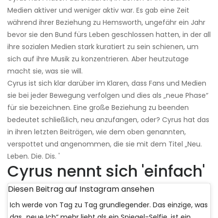
Medien aktiver und weniger aktiv war. Es gab eine Zeit
während ihrer Beziehung zu Hemsworth, ungefähr ein Jahr
bevor sie den Bund fürs Leben geschlossen hatten, in der all
ihre sozialen Medien stark kuratiert zu sein schienen, um
sich auf ihre Musik zu konzentrieren. Aber heutzutage
macht sie, was sie will.
Cyrus ist sich klar darüber im Klaren, dass Fans und Medien
sie bei jeder Bewegung verfolgen und dies als „neue Phase“
für sie bezeichnen. Eine große Beziehung zu beenden
bedeutet schließlich, neu anzufangen, oder? Cyrus hat das
in ihren letzten Beiträgen, wie dem oben genannten,
verspottet und angenommen, die sie mit dem Titel „Neu.
Leben. Die. Dis. '
Cyrus nennt sich 'einfach'
Diesen Beitrag auf Instagram ansehen
Ich werde von Tag zu Tag grundlegender. Das einzige, was
das „neue Ich“ mehr liebt als ein Spiegel-Selfie, ist ein