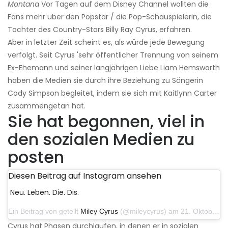
Montana
Vor Tagen auf dem Disney Channel wollten die
Fans mehr über den Popstar / die Pop-Schauspielerin, die
Tochter des Country-Stars Billy Ray Cyrus, erfahren.
Aber in letzter Zeit scheint es, als würde jede Bewegung
verfolgt. Seit Cyrus 'sehr öffentlicher Trennung von seinem
Ex-Ehemann und seiner langjährigen Liebe Liam Hemsworth
haben die Medien sie durch ihre Beziehung zu Sängerin
Cody Simpson begleitet, indem sie sich mit Kaitlynn Carter
zusammengetan hat.
Sie hat begonnen, viel in
den sozialen Medien zu
posten
Diesen Beitrag auf Instagram ansehen
Neu. Leben. Die. Dis.
Ein Beitrag von geteilt
Miley Cyrus
(@mileycyrus) am 21. Oktober 2019 um 12:31 Uhr PDT
Cyrus hat Phasen durchlaufen, in denen er in sozialen