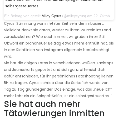
selbstgesteuertes.
Ein Beitrag von geteilt
Miley Cyrus
(@mileycyrus) am 22. Oktober 2019 um 11:39 Uhr PDT
Cyrus 'Stimmung war in letzter Zeit sehr denimbasiert.
Vielleicht denkt sie daran, wieder zu ihren Wurzeln im Land
zurückzukehren? Wie auch immer, wir graben ihren Stil.
Obwohl ein brandneuer Beitrag etwas mehr enthüllt hat, als
in den Richtlinien von Instagram allgemein berücksichtigt
wird.
Sie hat die obigen Fotos in verschiedenen weißen Tanktops
und Jeansshorts gepostet und sich ganz offensichtlich
dafür entschieden, für ihr persönliches Fotoshooting keinen
BH zu tragen. Cyrus schrieb über die Serie: 'Ich werde von
Tag zu Tag grundlegender. Das einzige, was das „neue Ich“
mehr liebt als ein Spiegel-Selfie, ist ein selbstgesteuertes. “
Sie hat auch mehr
Tätowierungen inmitten