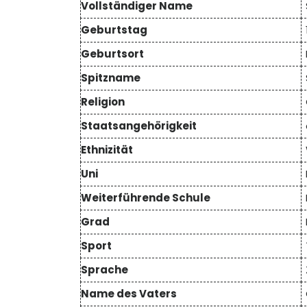
Vollständiger Name
Geburtstag
Geburtsort
Spitzname
Religion
Staatsangehörigkeit
Ethnizität
Uni
Weiterführende Schule
Grad
Sport
Sprache
Name des Vaters