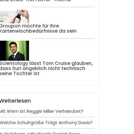
Groupon möchte für Ihre
Kartenwischbedürfnisse da sein
Scientology lässt Tom Cruise glauben,
dass Suri angeblich nicht technisch
seine Tochter ist
Weiterlesen
Mit Wem Ist Reggie Miller Verheiratet?
Welche Schuhgröße Trägt Anthony Davis?
In Welchem ​​Jahr Wurde Derrick Rose