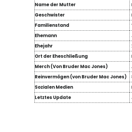
Name der Mutter
Geschwister
Familienstand
Ehemann
Ehejahr
Ort der Eheschließung
Merch (Von Bruder Mac Jones)
Reinvermögen (von Bruder Mac Jones)
Sozialen Medien
Letztes Update