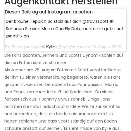
Augenkontakt herstellen
Diesen Beitrag auf Instagram ansehen
Der braune Teppich So stolz auf dich @travisscott !!!!
Schauen Sie sich Mom i Can Fly Dokumentarfilm jetzt auf
@netflix an
Ein Beitrag von geteilt
Kylie
(@kyliejenner) am 28. August 2019 um 11:50 Uhr PDT
Die Fans dachten, Jenners und Scotts Dynamik schien auf
diesen Fotos nicht zu stimmen.
Als Jenner am 28. August Fotos mit Scott veröffentlichte,
der ihn zu einer Veranstaltung begleitete, waren die Fans
gespannt, wie atemberaubend das Paar aussah. 'Mama
und Papa', kommentierte Khloé Kardashian. 'Du siehst
fantastisch aus!!!' Johnny Cyrus schrieb. Einige Fans
nahmen die Fotos jedoch auf andere Weise zur Kenntnis
und bemerkten, dass die beiden nie Augenkontakt zu
haben schienen und dass Scott ständig auf den Boden
schaute anstatt auf Jenner. 'Er sieht müde von Kylie aus',