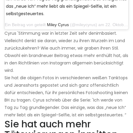
das „neue Ich“ mehr liebt als ein Spiegel-Selfie, ist ein
selbstgesteuertes.
Ein Beitrag von geteilt
Miley Cyrus
(@mileycyrus) am 22. Oktober 2019 um 11:39 Uhr PDT
Cyrus 'Stimmung war in letzter Zeit sehr denimbasiert.
Vielleicht denkt sie daran, wieder zu ihren Wurzeln im Land
zurückzukehren? Wie auch immer, wir graben ihren Stil.
Obwohl ein brandneuer Beitrag etwas mehr enthüllt hat, als
in den Richtlinien von Instagram allgemein berücksichtigt
wird.
Sie hat die obigen Fotos in verschiedenen weißen Tanktops
und Jeansshorts gepostet und sich ganz offensichtlich
dafür entschieden, für ihr persönliches Fotoshooting keinen
BH zu tragen. Cyrus schrieb über die Serie: 'Ich werde von
Tag zu Tag grundlegender. Das einzige, was das „neue Ich“
mehr liebt als ein Spiegel-Selfie, ist ein selbstgesteuertes. “
Sie hat auch mehr