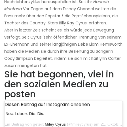
Nachrichtenzyklus herausgefallen ist. Seit ihr
Hannah
Montana
Vor Tagen auf dem Disney Channel wollten die
Fans mehr über den Popstar / die Pop-Schauspielerin, die
Tochter des Country-Stars Billy Ray Cyrus, erfahren.
Aber in letzter Zeit scheint es, als würde jede Bewegung
verfolgt. Seit Cyrus 'sehr öffentlicher Trennung von seinem
Ex-Ehemann und seiner langjährigen Liebe Liam Hemsworth
haben die Medien sie durch ihre Beziehung zu Sängerin
Cody Simpson begleitet, indem sie sich mit Kaitlynn Carter
zusammengetan hat.
Sie hat begonnen, viel in
den sozialen Medien zu
posten
Diesen Beitrag auf Instagram ansehen
Neu. Leben. Die. Dis.
Ein Beitrag von geteilt
Miley Cyrus
(@mileycyrus) am 21. Oktober 2019 um 12:31 Uhr PDT