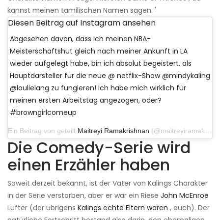
kannst meinen tamilischen Namen sagen. '
Diesen Beitrag auf Instagram ansehen
Abgesehen davon, dass ich meinen NBA-
Meisterschaftshut gleich nach meiner Ankunft in LA
wieder aufgelegt habe, bin ich absolut begeistert, als
Hauptdarsteller für die neue @ netflix-Show @mindykaling
@loulielang zu fungieren! Ich habe mich wirklich für
meinen ersten Arbeitstag angezogen, oder?
#browngirlcomeup
Ein Beitrag von geteilt
Maitreyi Ramakrishnan
(@maitreyiramakrishnan) am 13. Juli 2019 um 16:28 Uhr PDT
Die Comedy-Serie wird
einen Erzähler haben
Soweit derzeit bekannt, ist der Vater von Kalings Charakter
in der Serie verstorben, aber er war ein Riese
John McEnroe
Lüfter (der übrigens
Kalings echte Eltern waren
, auch). Der