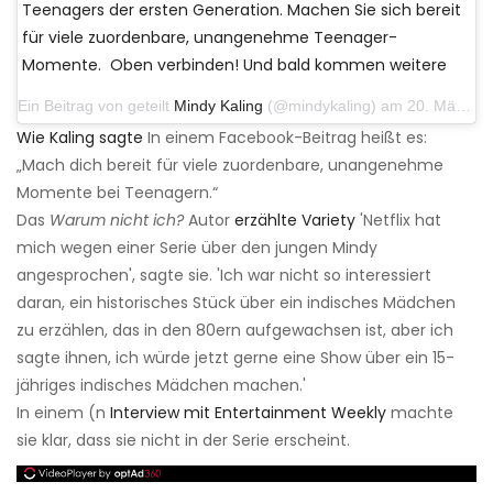
Teenagers der ersten Generation. Machen Sie sich bereit
für viele zuordenbare, unangenehme Teenager-
Momente. ‍‍‍ Oben verbinden! Und bald kommen weitere
Ein Beitrag von geteilt
Mindy Kaling
(@mindykaling) am 20. März 2019 um 14:20 Uhr PDT
Wie Kaling sagte
In einem Facebook-Beitrag heißt es:
„Mach dich bereit für viele zuordenbare, unangenehme
Momente bei Teenagern.“
Das
Warum nicht ich?
Autor
erzählte Variety
'Netflix hat
mich wegen einer Serie über den jungen Mindy
angesprochen', sagte sie. 'Ich war nicht so interessiert
daran, ein historisches Stück über ein indisches Mädchen
zu erzählen, das in den 80ern aufgewachsen ist, aber ich
sagte ihnen, ich würde jetzt gerne eine Show über ein 15-
jähriges indisches Mädchen machen.'
In einem (n
Interview mit Entertainment Weekly
machte
sie klar, dass sie nicht in der Serie erscheint.