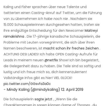
Kaling und Fisher sprachen über neue Talente und
twitterten einen Casting-Anruf auf Twitter, um die Führung
von zu übernehmen
Ich habe noch nie
. Nachdem sie
15.000 Schauspielerinnen durchgesehen hatten, trafen sie
ihre endgültige Entscheidung für den Newcomer
Maitreyi
ramakrishna
. Die 17-jährige kanadische Schauspielerin, die
Probleme mit Leuten vorwegnimmt, die sich über ihren
Namen beschweren, ist
macht schon ihr freches Zeichen
.
ACHTUNG DESI LADIES! Ich halte OPEN Casting-Aufrufe für
Leads in meinem neuen
@netflix
Show! Ich bin begeistert,
die Gelegenheit dazu zu haben. Die Teile sind so saftig und
lustig und ich freue mich so, dich kennenzulernen!
Vollständige Infos gibt es hier! VIEL GLÜCK!
pic.twitter.com/GGsvfa3a0c
- Mindy Kaling (@mindykaling)
12. April 2019
Die Schauspielerin
sagte jetzt
, „Wenn Sie die
Charakternamen in sagen können
Game of Thrones
, du