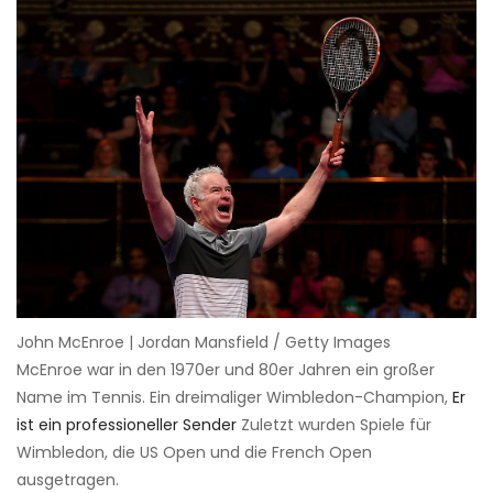
John McEnroe | Jordan Mansfield / Getty Images
McEnroe war in den 1970er und 80er Jahren ein großer
Name im Tennis. Ein dreimaliger Wimbledon-Champion,
Er
ist ein professioneller Sender
Zuletzt wurden Spiele für
Wimbledon, die US Open und die French Open
ausgetragen.