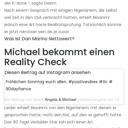
der K-done “, sagte Deem.
Nach einem Gespräch mit einigen Nigerianern, die selbst
viel Zeit in den USA verbracht hatten, erhielt Ilesanmi
jedoch eine Art harte Realitätsprüfung. Tatsächlich könnte
er jetzt nervöser sein als je zuvor.
Was Ist Dan Marino Nettowert?
Michael bekommt einen
Reality Check
Diesen Beitrag auf Instagram ansehen
Fröhlichen Sonntag euch allen. #positivevibes #tlc #
90dayfiance
Ein Beitrag von geteilt
Angela & Michael
(@deemangela) am 24. November 2019 um 7:24 Uhr PST
Leider erhielt Ilesanmi von den Nigerianern, mit denen er
gesprochen hatte, nicht den Rat, auf den er gehofft hatte.
Das
90 Tage Verlobter
Star sah sich einer Art