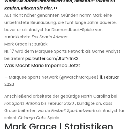
Wenn Sie daran interessiert sind, Baseball-Trikots zu
kaufen, klicken Sie hier.>>
Aus nicht näher genannten Gründen nahm Mark eine
unbefristete Beurlaubung, die fünf lange Jahre dauerte,
bevor er als Analyst für Diamondback-Spiele von .
zurückkehrte
Fox Sports Arizona
.
Mark Grace ist zurück
Nr. 17 wird dem Marquee Sports Network als Game Analyst
beitreten!
pic.twitter.com/JfbfYr1nK2
Was Macht Mario Impemba Jetzt
— Marquee Sports Network (@WatchMarquee)
11. Februar
2020
Anschließend arbeitete der gebürtige North Carolina bei
Fox Sports Arizona
bis Februar
2020
, kündigte an, dass
Grace beitreten würde
Festzelt
Sportnetzwerk
als Analyst für
select
Chicago Cubs
Spiele.
Mark Grace | Statistiken