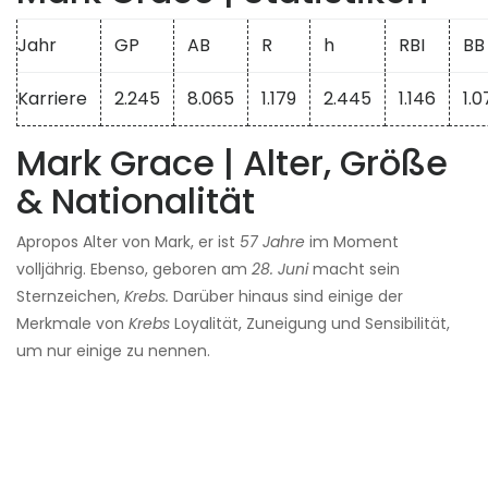
Jahr
GP
AB
R
h
RBI
BB
Karriere
2.245
8.065
1.179
2.445
1.146
1.0
Mark Grace | Alter, Größe
& Nationalität
Apropos Alter von Mark, er ist
57 Jahre
im Moment
volljährig. Ebenso, geboren am
28. Juni
macht sein
Sternzeichen,
Krebs.
Darüber hinaus sind einige der
Merkmale von
Krebs
Loyalität, Zuneigung und Sensibilität,
um nur einige zu nennen.