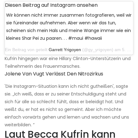
Diesen Beitrag auf Instagram ansehen
Wir können nicht immer zusammen fotografieren, weil wir
sie füreinander aufnehmen. Aber wenn wir das tun,
scheinen sich mein Hals und meine Wange immer wie ein
kleines Shar Pei zu paaren. . . #maui #hawaii
Ein Beitrag von geteilt
Garrett Yrigoyen
(@gy_yrigoyen) am 5. Dezember 2019 um 7:26 Uhr PST
Kufrin hingegen war eine Hillary Clinton-Unterstützerin und
Teilnehmerin des Frauenmarsches.
Jolene Van Vugt Verlässt Den Nitrozirkus
'Die Instagram-Situation kann ich nicht gutheißen', sagte
sie. „Ich weiß, dass er zu seiner Entschuldigung steht und
sich für alle so schlecht fühlt, dass er beleidigt hat. Und
weißt du, er hat es nicht so gemeint. Aber ich möchte
einfach vorwärts gehen und lernen und wachsen und uns
weiterbilden. “
Laut Becca Kufrin kann