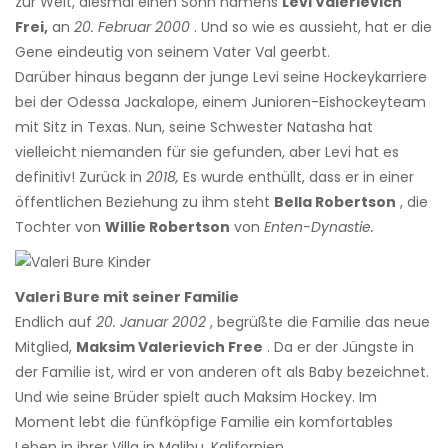
zur Welt, diesmal einen Sohn namens
Levi Valerievich
Frei,
an
20. Februar 2000
. Und so wie es aussieht, hat er die
Gene eindeutig von seinem Vater Val geerbt.
Darüber hinaus begann der junge Levi seine Hockeykarriere
bei der Odessa Jackalope, einem Junioren-Eishockeyteam
mit Sitz in Texas. Nun, seine Schwester Natasha hat
vielleicht niemanden für sie gefunden, aber Levi hat es
definitiv! Zurück in
2018,
Es wurde enthüllt, dass er in einer
öffentlichen Beziehung zu ihm steht
Bella Robertson
, die
Tochter von
Willie Robertson
von
Enten-Dynastie.
Valeri Bure mit seiner Familie
Endlich auf
20. Januar 2002
, begrüßte die Familie das neue
Mitglied,
Maksim Valerievich Free
. Da er der Jüngste in
der Familie ist, wird er von anderen oft als Baby bezeichnet.
Und wie seine Brüder spielt auch Maksim Hockey. Im
Moment lebt die fünfköpfige Familie ein komfortables
Leben in ihrer Villa in Malibu, Kalifornien.