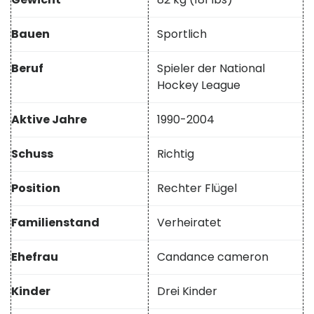
Bauen
Sportlich
Beruf
Spieler der National
Hockey League
Aktive Jahre
1990-2004
Schuss
Richtig
Position
Rechter Flügel
Familienstand
Verheiratet
Ehefrau
Candance cameron
Kinder
Drei Kinder