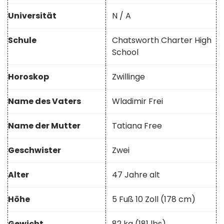
Universität
N / A
Schule
Chatsworth Charter High
School
Horoskop
Zwillinge
Name des Vaters
Wladimir Frei
Name der Mutter
Tatiana Free
Geschwister
Zwei
Alter
47 Jahre alt
Höhe
5 Fuß 10 Zoll (178 cm)
Gewicht
82 kg (181 lbs)