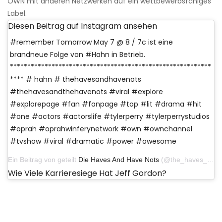
OWN mit anderen Netzwerken auf ein wettbewerbsfähiges
Label.
Diesen Beitrag auf Instagram ansehen
#remember Tomorrow May 7 @ 8 / 7c ist eine
brandneue Folge von #Hahn in Betrieb.
**********************************************************
**** # hahn # thehavesandhavenots
#thehavesandthehavenots #viral #explore
#explorepage #fan #fanpage #top #lit #drama #hit
#one #actors #actorslife #tylerperry #tylerperrystudios
#oprah #oprahwinferynetwork #own #ownchannel
#tvshow #viral #dramatic #power #awesome
Ein Beitrag von geteilt
Die Haves And Have Nots
(@the_haves_and_have_nots_) am 6. Mai 2019 um 13:13 Uhr PDT
Wie Viele Karrieresiege Hat Jeff Gordon?