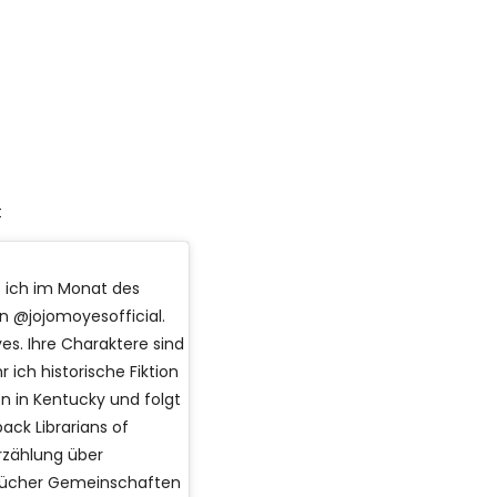
t
s ich im Monat des
n @jojomoyesofficial.
es. Ihre Charaktere sind
 ich historische Fiktion
en in Kentucky und folgt
ack Librarians of
Erzählung über
e Bücher Gemeinschaften