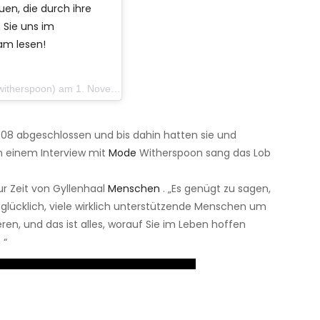
en, die durch ihre
n Sie uns im
am lesen!
oon) am 1. November 2019 um 7:57 Uhr PDT
08 abgeschlossen und bis dahin hatten sie und
n einem Interview mit
Mode
Witherspoon sang das Lob
ur Zeit von Gyllenhaal
Menschen
. „Es genügt zu sagen,
r glücklich, viele wirklich unterstützende Menschen um
ren, und das ist alles, worauf Sie im Leben hoffen
 “