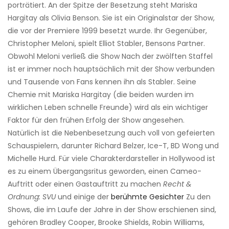
porträtiert. An der Spitze der Besetzung steht Mariska
Hargitay als Olivia Benson. Sie ist ein Originalstar der Show,
die vor der Premiere 1999 besetzt wurde. Ihr Gegenüber,
Christopher Meloni, spielt Elliot Stabler, Bensons Partner.
Obwohl Meloni verließ die Show Nach der zwölften Staffel
ist er immer noch hauptsächlich mit der Show verbunden
und Tausende von Fans kennen ihn als Stabler. Seine
Chemie mit Mariska Hargitay (die beiden wurden im
wirklichen Leben schnelle Freunde) wird als ein wichtiger
Faktor für den frühen Erfolg der Show angesehen.
Natürlich ist die Nebenbesetzung auch voll von gefeierten
Schauspielern, darunter Richard Belzer, Ice-T, BD Wong und
Michelle Hurd. Für viele Charakterdarsteller in Hollywood ist
es zu einem Übergangsritus geworden, einen Cameo-
Auftritt oder einen Gastauftritt zu machen
Recht &
Ordnung: SVU
und einige der
berühmte Gesichter
Zu den
Shows, die im Laufe der Jahre in der Show erschienen sind,
gehören Bradley Cooper, Brooke Shields, Robin Williams,