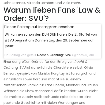
John Stamos, Miranda Lambert und viele mehr.
Warum lieben Fans 'Law &
Order: SVU'?
Diesen Beitrag auf Instagram ansehen
Wir können schon den DUN DUN hören. Die 21. Staffel von
#SVU beginnt am Donnerstag, den 26. September auf
@NBC.
Ein Beitrag von geteilt
Recht & Ordnung: SVU
(@nbcsvu) am 17. Juni 2019 um 11:18 Uhr PDT
Einer der großen Gründe für den Erfolg von
Recht &
Ordnung: SVU
ist sicherlich die Charaktere selbst. Olivia
Benson, gespielt von Mariska Hargitay, ist fürsorglich und
einfühlsam sowie hart und macht sie zu einem
fantastischen Vorbild für Fans überall, Männer und Frauen.
Während die Show manchmal dafür kritisiert wurde, nicht
die meiste zu sein realistisch Jede Episode bietet eine
packende Geschichte mit vielen Wendungen und