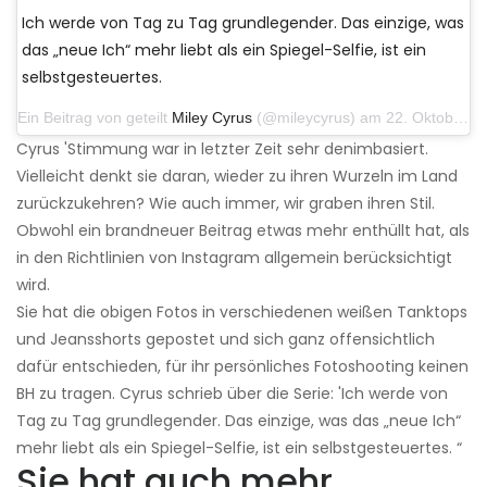
Ich werde von Tag zu Tag grundlegender. Das einzige, was
das „neue Ich“ mehr liebt als ein Spiegel-Selfie, ist ein
selbstgesteuertes.
Ein Beitrag von geteilt
Miley Cyrus
(@mileycyrus) am 22. Oktober 2019 um 11:39 Uhr PDT
Cyrus 'Stimmung war in letzter Zeit sehr denimbasiert.
Vielleicht denkt sie daran, wieder zu ihren Wurzeln im Land
zurückzukehren? Wie auch immer, wir graben ihren Stil.
Obwohl ein brandneuer Beitrag etwas mehr enthüllt hat, als
in den Richtlinien von Instagram allgemein berücksichtigt
wird.
Sie hat die obigen Fotos in verschiedenen weißen Tanktops
und Jeansshorts gepostet und sich ganz offensichtlich
dafür entschieden, für ihr persönliches Fotoshooting keinen
BH zu tragen. Cyrus schrieb über die Serie: 'Ich werde von
Tag zu Tag grundlegender. Das einzige, was das „neue Ich“
mehr liebt als ein Spiegel-Selfie, ist ein selbstgesteuertes. “
Sie hat auch mehr