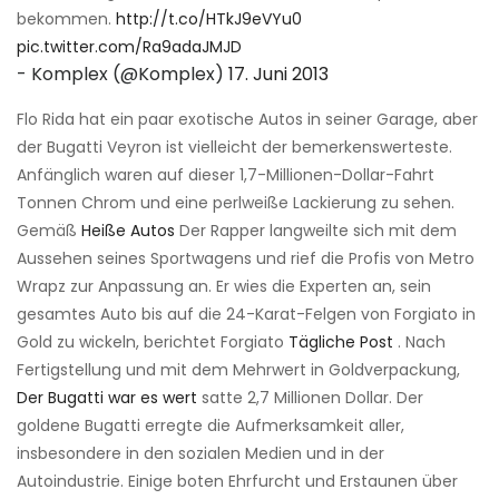
bekommen.
http://t.co/HTkJ9eVYu0
pic.twitter.com/Ra9adaJMJD
- Komplex (@Komplex)
17. Juni 2013
Flo Rida hat ein paar exotische Autos in seiner Garage, aber
der Bugatti Veyron ist vielleicht der bemerkenswerteste.
Anfänglich waren auf dieser 1,7-Millionen-Dollar-Fahrt
Tonnen Chrom und eine perlweiße Lackierung zu sehen.
Gemäß
Heiße Autos
Der Rapper langweilte sich mit dem
Aussehen seines Sportwagens und rief die Profis von Metro
Wrapz zur Anpassung an. Er wies die Experten an, sein
gesamtes Auto bis auf die 24-Karat-Felgen von Forgiato in
Gold zu wickeln, berichtet Forgiato
Tägliche Post
. Nach
Fertigstellung und mit dem Mehrwert in Goldverpackung,
Der Bugatti war es wert
satte 2,7 Millionen Dollar. Der
goldene Bugatti erregte die Aufmerksamkeit aller,
insbesondere in den sozialen Medien und in der
Autoindustrie. Einige boten Ehrfurcht und Erstaunen über