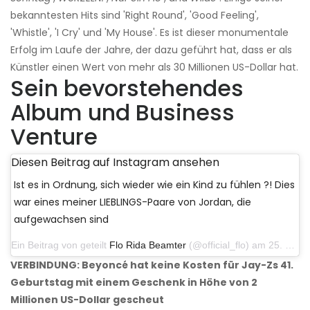
bekanntesten Hits sind 'Right Round', 'Good Feeling',
'Whistle', 'I Cry' und 'My House'. Es ist dieser monumentale
Erfolg im Laufe der Jahre, der dazu geführt hat, dass er als
Künstler einen Wert von mehr als 30 Millionen US-Dollar hat.
Sein bevorstehendes
Album und Business
Venture
Diesen Beitrag auf Instagram ansehen
Ist es in Ordnung, sich wieder wie ein Kind zu fühlen ?! Dies
war eines meiner LIEBLINGS-Paare von Jordan, die
aufgewachsen sind
Ein Beitrag von geteilt
Flo Rida Beamter
(@official_flo) am 25. Juni 2020 um 9:03 Uhr PDT
VERBINDUNG: Beyoncé hat keine Kosten für Jay-Zs 41.
Geburtstag mit einem Geschenk in Höhe von 2
Millionen US-Dollar gescheut