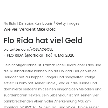
Flo Rida | Dimitrios Kambouris / Getty Images
Wie Viel Verdient Mike Golic
Flo Rida hat viel Geld
pic.twitter.com/vOE5ACGC5b
- FLO RIDA (@official_flo)
4. Mai 2020
Sein richtiger Name ist Tramar Lacel Dillard, aber Fans und
die Musikindustrie kennen ihn als Flo Rida. Der gebürtige
Floridaer hat als Rapper, Sänger und Songwriter Erfolge
erzielt. Er kam mit seiner Single „Low“ auf die Bühne und
dominierte seitdem mit seinen eingängigen Melodien und
zuordenbaren Texten. Sein Lebenslauf ist mit seinen vier
bahnbrechenden Alben voller Anerkennung
Mail am
Sonntag
,
WURZELN.
,
Nur ein Flo
, und
Wilde
. Einige seiner