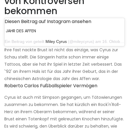
von Kontroversen
bekommen
Diesen Beitrag auf Instagram ansehen
JAHR DES AFFEN
Ein Beitrag von geteilt
Miley Cyrus
(@mileycyrus) am 16. Oktober 2019 um 19:04 Uhr PDT
Ihre fast nackte Brust ist nicht das einzige, was Cyrus zur
Schau stellt. Die Sängerin hatte schon immer einige
Tattoos, aber sie hat ihr Spiel in letzter Zeit verbessert. Das
'’92' an ihrem Hals ist für das Jahr ihrer Geburt, das in der
chinesischen Astrologie das Jahr des Affen war.
Roberto Carlos Fußballspieler Vermögen
Cyrus ist auch mit Simpson gegangen, um Tätowierungen
zusammen zu bekommen. Sie hat kürzlich ein Rock'n'Roll-
Herz an ihrem Oberarm bekommen, während er seiner
Brust einen Totenkopf mit gekreuzten Knochen hinzufügte.
Es wird schwierig, den Überblick darüber zu behalten, wie