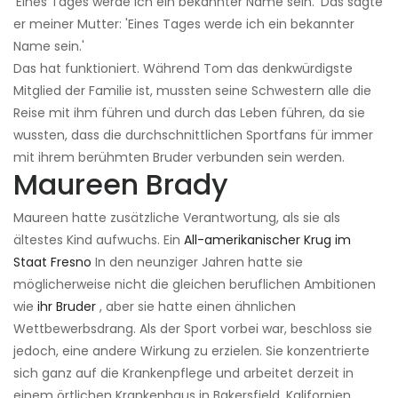
'Eines Tages werde ich ein bekannter Name sein.' Das sagte
er meiner Mutter: 'Eines Tages werde ich ein bekannter
Name sein.'
Das hat funktioniert. Während Tom das denkwürdigste
Mitglied der Familie ist, mussten seine Schwestern alle die
Reise mit ihm führen und durch das Leben führen, da sie
wussten, dass die durchschnittlichen Sportfans für immer
mit ihrem berühmten Bruder verbunden sein werden.
Maureen Brady
Maureen hatte zusätzliche Verantwortung, als sie als
ältestes Kind aufwuchs. Ein
All-amerikanischer Krug im
Staat Fresno
In den neunziger Jahren hatte sie
möglicherweise nicht die gleichen beruflichen Ambitionen
wie
ihr Bruder
, aber sie hatte einen ähnlichen
Wettbewerbsdrang. Als der Sport vorbei war, beschloss sie
jedoch, eine andere Wirkung zu erzielen. Sie konzentrierte
sich ganz auf die Krankenpflege und arbeitet derzeit in
einem örtlichen Krankenhaus in Bakersfield, Kalifornien.