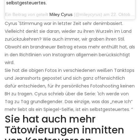
selbstgesteuertes.
Ein Beitrag von geteilt
Miley Cyrus
(@mileycyrus) am 22. Oktober 2019 um 11:39 Uhr PDT
Cyrus 'Stimmung war in letzter Zeit sehr denimbasiert.
Vielleicht denkt sie daran, wieder zu ihren Wurzeln im Land
zurückzukehren? Wie auch immer, wir graben ihren Stil.
Obwohl ein brandneuer Beitrag etwas mehr enthüllt hat, als
in den Richtlinien von Instagram allgemein berücksichtigt
wird.
Sie hat die obigen Fotos in verschiedenen weißen Tanktops
und Jeansshorts gepostet und sich ganz offensichtlich
dafür entschieden, für ihr persönliches Fotoshooting keinen
BH zu tragen. Cyrus schrieb über die Serie: 'Ich werde von
Tag zu Tag grundlegender. Das einzige, was das „neue Ich“
mehr liebt als ein Spiegel-Selfie, ist ein selbstgesteuertes. “
Sie hat auch mehr
Tätowierungen inmitten