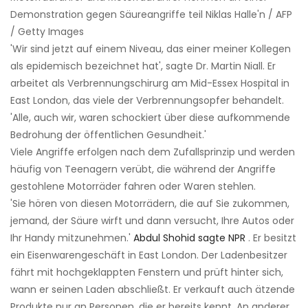
Demonstration gegen Säureangriffe teil Niklas Halle'n / AFP
/ Getty Images
'Wir sind jetzt auf einem Niveau, das einer meiner Kollegen
als epidemisch bezeichnet hat', sagte Dr. Martin Niall. Er
arbeitet als Verbrennungschirurg am Mid-Essex Hospital in
East London, das viele der Verbrennungsopfer behandelt.
'Alle, auch wir, waren schockiert über diese aufkommende
Bedrohung der öffentlichen Gesundheit.'
Viele Angriffe erfolgen nach dem Zufallsprinzip und werden
häufig von Teenagern verübt, die während der Angriffe
gestohlene Motorräder fahren oder Waren stehlen.
'Sie hören von diesen Motorrädern, die auf Sie zukommen,
jemand, der Säure wirft und dann versucht, Ihre Autos oder
Ihr Handy mitzunehmen.'
Abdul Shohid sagte NPR
. Er besitzt
ein Eisenwarengeschäft in East London. Der Ladenbesitzer
fährt mit hochgeklappten Fenstern und prüft hinter sich,
wann er seinen Laden abschließt. Er verkauft auch ätzende
Produkte nur an Personen, die er bereits kennt. An anderer