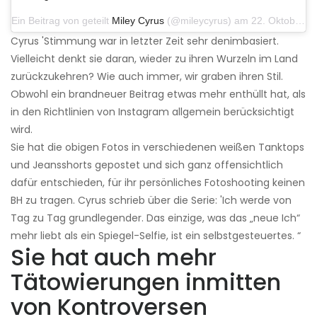
Ein Beitrag von geteilt
Miley Cyrus
(@mileycyrus) am 22. Oktober 2019 um 11:39 Uhr PDT
Cyrus 'Stimmung war in letzter Zeit sehr denimbasiert.
Vielleicht denkt sie daran, wieder zu ihren Wurzeln im Land
zurückzukehren? Wie auch immer, wir graben ihren Stil.
Obwohl ein brandneuer Beitrag etwas mehr enthüllt hat, als
in den Richtlinien von Instagram allgemein berücksichtigt
wird.
Sie hat die obigen Fotos in verschiedenen weißen Tanktops
und Jeansshorts gepostet und sich ganz offensichtlich
dafür entschieden, für ihr persönliches Fotoshooting keinen
BH zu tragen. Cyrus schrieb über die Serie: 'Ich werde von
Tag zu Tag grundlegender. Das einzige, was das „neue Ich“
mehr liebt als ein Spiegel-Selfie, ist ein selbstgesteuertes. “
Sie hat auch mehr
Tätowierungen inmitten
von Kontroversen