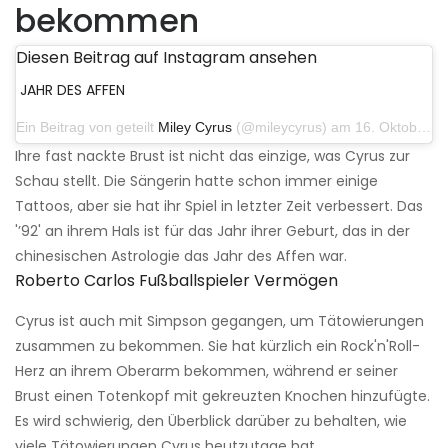
bekommen
Diesen Beitrag auf Instagram ansehen
JAHR DES AFFEN
Ein Beitrag von geteilt
Miley Cyrus
(@mileycyrus) am 16. Oktober 2019 um 19:04 Uhr PDT
Ihre fast nackte Brust ist nicht das einzige, was Cyrus zur
Schau stellt. Die Sängerin hatte schon immer einige
Tattoos, aber sie hat ihr Spiel in letzter Zeit verbessert. Das
'’92' an ihrem Hals ist für das Jahr ihrer Geburt, das in der
chinesischen Astrologie das Jahr des Affen war.
Roberto Carlos Fußballspieler Vermögen
Cyrus ist auch mit Simpson gegangen, um Tätowierungen
zusammen zu bekommen. Sie hat kürzlich ein Rock'n'Roll-
Herz an ihrem Oberarm bekommen, während er seiner
Brust einen Totenkopf mit gekreuzten Knochen hinzufügte.
Es wird schwierig, den Überblick darüber zu behalten, wie
viele Tätowierungen Cyrus heutzutage hat.