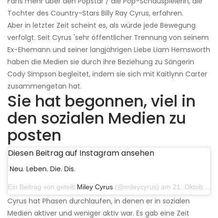
Fans mehr über den Popstar / die Pop-Schauspielerin, die
Tochter des Country-Stars Billy Ray Cyrus, erfahren.
Aber in letzter Zeit scheint es, als würde jede Bewegung
verfolgt. Seit Cyrus 'sehr öffentlicher Trennung von seinem
Ex-Ehemann und seiner langjährigen Liebe Liam Hemsworth
haben die Medien sie durch ihre Beziehung zu Sängerin
Cody Simpson begleitet, indem sie sich mit Kaitlynn Carter
zusammengetan hat.
Sie hat begonnen, viel in
den sozialen Medien zu
posten
Diesen Beitrag auf Instagram ansehen
Neu. Leben. Die. Dis.
Ein Beitrag von geteilt
Miley Cyrus
(@mileycyrus) am 21. Oktober 2019 um 12:31 Uhr PDT
Cyrus hat Phasen durchlaufen, in denen er in sozialen
Medien aktiver und weniger aktiv war. Es gab eine Zeit