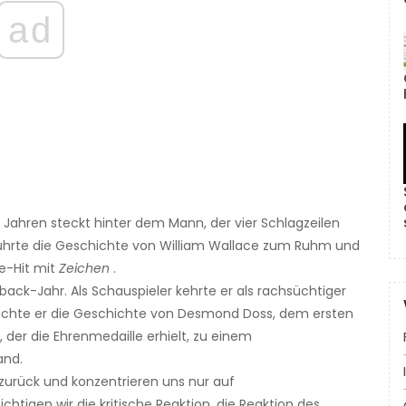
ad
 Jahren steckt hinter dem Mann, der vier Schlagzeilen
ührte die Geschichte von William Wallace zum Ruhm und
e-Hit mit
Zeichen
.
ack-Jahr. Als Schauspieler kehrte er als rachsüchtiger
chte er die Geschichte von Desmond Doss, dem ersten
der die Ehrenmedaille erhielt, zu einem
and.
zurück und konzentrieren uns nur auf
ichtigen wir die kritische Reaktion, die Reaktion des