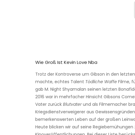
Wie Groß Ist Kevin Love Nba
Trotz der Kontroverse um Gibson in den letzten
machte, echtes Talent
Tödliche Waffe
Filme, f
gab M. Night Shyamalan seinen letzten Bonafid
2016 war in mehrfacher Hinsicht Gibsons Comeb
Vater zurück
Blutvater
und als Filmemacher bra
Kriegsdienstverweigerer aus Gewissensgründen, 
bemerkenswerten Leben auf der großen Leinw
Heute blicken wir auf seine Regiebemühungen 
Kinoveröffentlichungen. Bei dieser Liste berücks