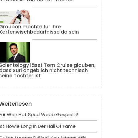
Groupon möchte für Ihre
Kartenwischbedürfnisse da sein
Scientology lässt Tom Cruise glauben,
dass Suri angeblich nicht technisch
seine Tochter ist
Weiterlesen
Für Wen Hat Spud Webb Gespielt?
Ist Howie Long In Der Hall Of Fame
Guten Morgen Fußball Kay Adams Wiki