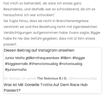
hat mich so behandelt, als wäre ich etwas ganz
Besonderes, und deshalb war es schockierend, als ich es
herausfand. Ich war schockiert.'
Sie fügte hinzu, dass sie nicht in Branchenereignisse
verstrickt sei und ihre Beziehung nicht mit irgendwelchen
Verdächtigungen aufgenommen habe. Evans sagte, Biggie
habe ihr nie das Gefühl gegeben, dass mit Lil 'Kim etwas
passiert.
Diesen Beitrag auf Instagram ansehen
Junior Mafia @lilkimthequeenbee #lilkim #biggie
#biggiesmalls #thenotoriousbig #notoriousbig
#juniormafia
Ein Beitrag von geteilt
The Notorious B.I.G.
(@thenotoriousbig) am 19. Juni 2020 um 17:10 Uhr PDT
Was Ist Mit Danielle Trotta Auf Dem Race Hub
Passiert?