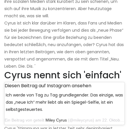
ihre sozialen Medien stark kuratiert zu sein schienen, um
sich auf ihre Musik zu konzentrieren. Aber heutzutage
macht sie, was sie will.
Cyrus ist sich klar darüber im Klaren, dass Fans und Medien
sie bei jeder Bewegung verfolgen und dies als „neue Phase“
für sie bezeichnen. Eine große Beziehung zu beenden
bedeutet schließlich, neu anzufangen, oder? Cyrus hat das
in ihren letzten Beiträgen, wie dem oben genannten,
verspottet und angenommen, die sie mit dem Titel „Neu.
Leben. Die. Dis. '
Cyrus nennt sich 'einfach'
Diesen Beitrag auf Instagram ansehen
Ich werde von Tag zu Tag grundlegender. Das einzige, was
das „neue Ich“ mehr liebt als ein Spiegel-Selfie, ist ein
selbstgesteuertes.
Ein Beitrag von geteilt
Miley Cyrus
(@mileycyrus) am 22. Oktober 2019 um 11:39 Uhr PDT
Cyrus 'Stimmung war in letzter Zeit sehr denimbasiert.