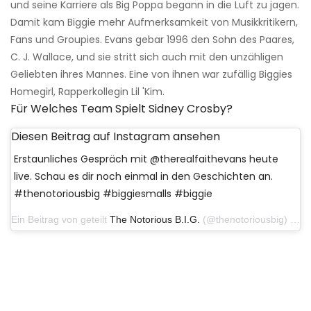
und seine Karriere als Big Poppa begann in die Luft zu jagen.
Damit kam Biggie mehr Aufmerksamkeit von Musikkritikern,
Fans und Groupies. Evans gebar 1996 den Sohn des Paares,
C. J. Wallace, und sie stritt sich auch mit den unzähligen
Geliebten ihres Mannes. Eine von ihnen war zufällig Biggies
Homegirl, Rapperkollegin Lil 'Kim.
Für Welches Team Spielt Sidney Crosby?
Diesen Beitrag auf Instagram ansehen
Erstaunliches Gespräch mit @therealfaithevans heute
live. Schau es dir noch einmal in den Geschichten an.
#thenotoriousbig #biggiesmalls #biggie
Ein Beitrag von geteilt
The Notorious B.I.G.
(@thenotoriousbig) am 10. April 2020 um 19:08 Uhr PDT