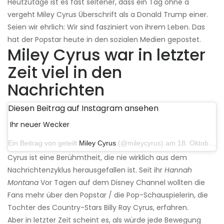
Heutzutage ist es fast seltener, dass ein Tag ohne a
vergeht Miley Cyrus Überschrift als a Donald Trump einer.
Seien wir ehrlich: Wir sind fasziniert von ihrem Leben. Das
hat der Popstar heute in den sozialen Medien gepostet.
Miley Cyrus war in letzter
Zeit viel in den
Nachrichten
Diesen Beitrag auf Instagram ansehen
Ihr neuer Wecker
Ein Beitrag von geteilt
Miley Cyrus
(@mileycyrus) am 18. Oktober 2019 um 19:03 Uhr PDT
Cyrus ist eine Berühmtheit, die nie wirklich aus dem
Nachrichtenzyklus herausgefallen ist. Seit ihr
Hannah
Montana
Vor Tagen auf dem Disney Channel wollten die
Fans mehr über den Popstar / die Pop-Schauspielerin, die
Tochter des Country-Stars Billy Ray Cyrus, erfahren.
Aber in letzter Zeit scheint es, als würde jede Bewegung