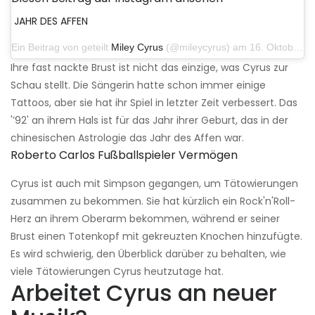
JAHR DES AFFEN
Ein Beitrag von geteilt
Miley Cyrus
(@mileycyrus) am 16. Oktober 2019 um 19:04 Uhr PDT
Ihre fast nackte Brust ist nicht das einzige, was Cyrus zur
Schau stellt. Die Sängerin hatte schon immer einige
Tattoos, aber sie hat ihr Spiel in letzter Zeit verbessert. Das
'’92' an ihrem Hals ist für das Jahr ihrer Geburt, das in der
chinesischen Astrologie das Jahr des Affen war.
Roberto Carlos Fußballspieler Vermögen
Cyrus ist auch mit Simpson gegangen, um Tätowierungen
zusammen zu bekommen. Sie hat kürzlich ein Rock'n'Roll-
Herz an ihrem Oberarm bekommen, während er seiner
Brust einen Totenkopf mit gekreuzten Knochen hinzufügte.
Es wird schwierig, den Überblick darüber zu behalten, wie
viele Tätowierungen Cyrus heutzutage hat.
Arbeitet Cyrus an neuer