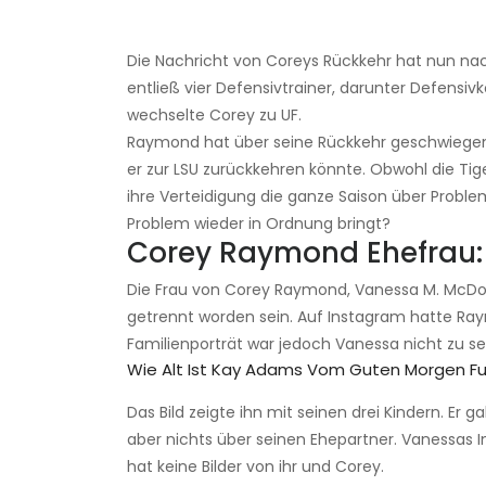
Die Nachricht von Coreys Rückkehr hat nun nac
entließ vier Defensivtrainer, darunter Defensiv
wechselte Corey zu UF.
Raymond hat über seine Rückkehr geschwiegen u
er zur LSU zurückkehren könnte. Obwohl die Ti
ihre Verteidigung die ganze Saison über Probl
Problem wieder in Ordnung bringt?
Corey Raymond Ehefrau: I
Die Frau von Corey Raymond, Vanessa M. McDon
getrennt worden sein. Auf Instagram hatte Ray
Familienporträt war jedoch Vanessa nicht zu s
Wie Alt Ist Kay Adams Vom Guten Morgen Fu
Das Bild zeigte ihn mit seinen drei Kindern. Er g
aber nichts über seinen Ehepartner. Vanessas In
hat keine Bilder von ihr und Corey.