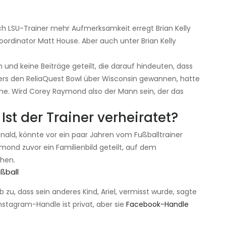
h LSU-Trainer mehr Aufmerksamkeit erregt Brian Kelly
koordinator Matt House. Aber auch unter Brian Kelly
nd keine Beiträge geteilt, die darauf hindeuten, dass
gers den ReliaQuest Bowl über Wisconsin gewannen, hatte
eme. Wird Corey Raymond also der Mann sein, der das
st der Trainer verheiratet?
ald, könnte vor ein paar Jahren vom Fußballtrainer
mond zuvor ein Familienbild geteilt, auf dem
ehen.
ßball
ab zu, dass sein anderes Kind, Ariel, vermisst wurde, sagte
stagram-Handle ist privat, aber sie
Facebook-Handle