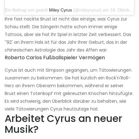
Ein Beitrag von geteilt
Miley Cyrus
(@mileycyrus) am 16. Oktober 2019 um 19:04 Uhr PDT
Ihre fast nackte Brust ist nicht das einzige, was Cyrus zur
Schau stellt. Die Sängerin hatte schon immer einige
Tattoos, aber sie hat ihr Spiel in letzter Zeit verbessert. Das
'’92' an ihrem Hals ist für das Jahr ihrer Geburt, das in der
chinesischen Astrologie das Jahr des Affen war.
Roberto Carlos Fußballspieler Vermögen
Cyrus ist auch mit Simpson gegangen, um Tätowierungen
zusammen zu bekommen. Sie hat kürzlich ein Rock'n'Roll-
Herz an ihrem Oberarm bekommen, während er seiner
Brust einen Totenkopf mit gekreuzten Knochen hinzufügte.
Es wird schwierig, den Überblick darüber zu behalten, wie
viele Tätowierungen Cyrus heutzutage hat.
Arbeitet Cyrus an neuer
Musik?