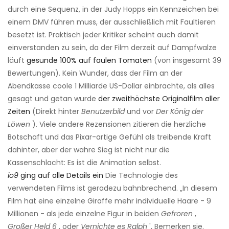
durch eine Sequenz, in der Judy Hopps ein Kennzeichen bei
einem DMV führen muss, der ausschließlich mit Faultieren
besetzt ist. Praktisch jeder Kritiker scheint auch damit
einverstanden zu sein, da der Film derzeit auf Dampfwalze
läuft
gesunde 100% auf faulen Tomaten
(von insgesamt 39
Bewertungen). Kein Wunder, dass der Film an der
Abendkasse coole 1 Milliarde US-Dollar einbrachte, als alles
gesagt und getan wurde
der zweithöchste Originalfilm aller
Zeiten
(Direkt hinter
Benutzerbild
und vor
Der König der
Löwen
). Viele andere Rezensionen zitieren die herzliche
Botschaft und das Pixar-artige Gefühl als treibende Kraft
dahinter, aber der wahre Sieg ist nicht nur die
Kassenschlacht: Es ist die Animation selbst.
io9
ging auf alle Details ein
Die Technologie des
verwendeten Films ist geradezu bahnbrechend. „In diesem
Film hat eine einzelne Giraffe mehr individuelle Haare - 9
Millionen - als jede einzelne Figur in beiden
Gefroren
,
Großer Held 6
, oder
Vernichte es Ralph
', Bemerken sie.