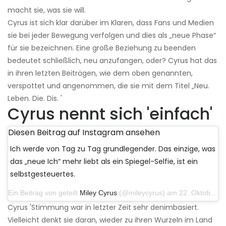
macht sie, was sie will.
Cyrus ist sich klar darüber im Klaren, dass Fans und Medien
sie bei jeder Bewegung verfolgen und dies als „neue Phase“
für sie bezeichnen. Eine große Beziehung zu beenden
bedeutet schließlich, neu anzufangen, oder? Cyrus hat das
in ihren letzten Beiträgen, wie dem oben genannten,
verspottet und angenommen, die sie mit dem Titel „Neu.
Leben. Die. Dis. '
Cyrus nennt sich 'einfach'
Diesen Beitrag auf Instagram ansehen
Ich werde von Tag zu Tag grundlegender. Das einzige, was
das „neue Ich“ mehr liebt als ein Spiegel-Selfie, ist ein
selbstgesteuertes.
Ein Beitrag von geteilt
Miley Cyrus
(@mileycyrus) am 22. Oktober 2019 um 11:39 Uhr PDT
Cyrus 'Stimmung war in letzter Zeit sehr denimbasiert.
Vielleicht denkt sie daran, wieder zu ihren Wurzeln im Land