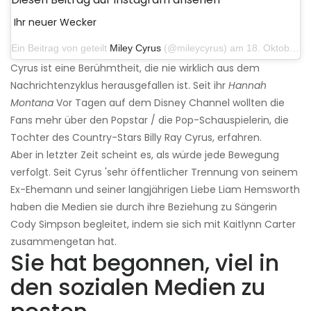
Ihr neuer Wecker
Ein Beitrag von geteilt
Miley Cyrus
(@mileycyrus) am 18. Oktober 2019 um 19:03 Uhr PDT
Cyrus ist eine Berühmtheit, die nie wirklich aus dem
Nachrichtenzyklus herausgefallen ist. Seit ihr
Hannah
Montana
Vor Tagen auf dem Disney Channel wollten die
Fans mehr über den Popstar / die Pop-Schauspielerin, die
Tochter des Country-Stars Billy Ray Cyrus, erfahren.
Aber in letzter Zeit scheint es, als würde jede Bewegung
verfolgt. Seit Cyrus 'sehr öffentlicher Trennung von seinem
Ex-Ehemann und seiner langjährigen Liebe Liam Hemsworth
haben die Medien sie durch ihre Beziehung zu Sängerin
Cody Simpson begleitet, indem sie sich mit Kaitlynn Carter
zusammengetan hat.
Sie hat begonnen, viel in
den sozialen Medien zu