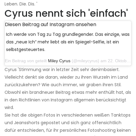
Leben. Die. Dis. '
Cyrus nennt sich 'einfach'
Diesen Beitrag auf Instagram ansehen
Ich werde von Tag zu Tag grundlegender. Das einzige, was
das „neue Ich“ mehr liebt als ein Spiegel-Selfie, ist ein
selbstgesteuertes.
Ein Beitrag von geteilt
Miley Cyrus
(@mileycyrus) am 22. Oktober 2019 um 11:39 Uhr PDT
Cyrus 'Stimmung war in letzter Zeit sehr denimbasiert.
Vielleicht denkt sie daran, wieder zu ihren Wurzeln im Land
zurückzukehren? Wie auch immer, wir graben ihren Stil.
Obwohl ein brandneuer Beitrag etwas mehr enthüllt hat, als
in den Richtlinien von Instagram allgemein berücksichtigt
wird.
Sie hat die obigen Fotos in verschiedenen weißen Tanktops
und Jeansshorts gepostet und sich ganz offensichtlich
dafür entschieden, für ihr persönliches Fotoshooting keinen