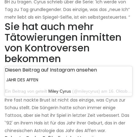
BH zu tragen. Cyrus schrieb über die Serie: 'Ich werde von
Tag zu Tag grundlegender. Das einzige, was das „neue Ich“
mehr liebt als ein Spiegel-Selfie, ist ein selbstgesteuertes. “
Sie hat auch mehr
Tätowierungen inmitten
von Kontroversen
bekommen
Diesen Beitrag auf Instagram ansehen
JAHR DES AFFEN
Ein Beitrag von geteilt
Miley Cyrus
(@mileycyrus) am 16. Oktober 2019 um 19:04 Uhr PDT
Ihre fast nackte Brust ist nicht das einzige, was Cyrus zur
Schau stellt. Die Sängerin hatte schon immer einige
Tattoos, aber sie hat ihr Spiel in letzter Zeit verbessert. Das
'’92' an ihrem Hals ist für das Jahr ihrer Geburt, das in der
chinesischen Astrologie das Jahr des Affen war.