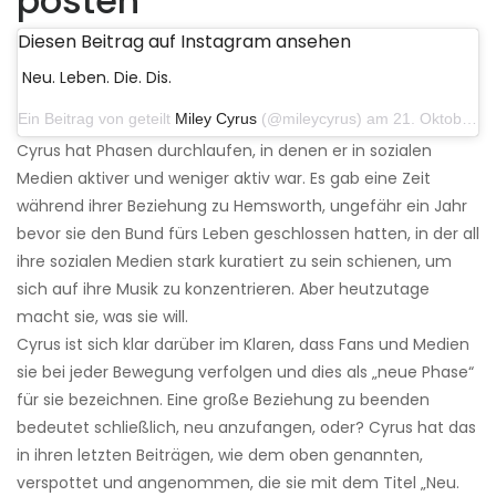
posten
Diesen Beitrag auf Instagram ansehen
Neu. Leben. Die. Dis.
Ein Beitrag von geteilt
Miley Cyrus
(@mileycyrus) am 21. Oktober 2019 um 12:31 Uhr PDT
Cyrus hat Phasen durchlaufen, in denen er in sozialen
Medien aktiver und weniger aktiv war. Es gab eine Zeit
während ihrer Beziehung zu Hemsworth, ungefähr ein Jahr
bevor sie den Bund fürs Leben geschlossen hatten, in der all
ihre sozialen Medien stark kuratiert zu sein schienen, um
sich auf ihre Musik zu konzentrieren. Aber heutzutage
macht sie, was sie will.
Cyrus ist sich klar darüber im Klaren, dass Fans und Medien
sie bei jeder Bewegung verfolgen und dies als „neue Phase“
für sie bezeichnen. Eine große Beziehung zu beenden
bedeutet schließlich, neu anzufangen, oder? Cyrus hat das
in ihren letzten Beiträgen, wie dem oben genannten,
verspottet und angenommen, die sie mit dem Titel „Neu.