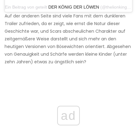
Ein Beitrag von geteilt
DER KÖNIG DER LÖWEN
(@thelionking_life) am 8. Juni 2018 um 20:32 Uhr PDT
Auf der anderen Seite sind viele Fans mit dem dunkleren
Trailer zufrieden, da er zeigt, wie ernst die Natur dieser
Geschichte war, und Scars abscheulichen Charakter auf
zeitgemäßere Weise darstellt und sich mehr an den
heutigen Versionen von Bösewichten orientiert. Abgesehen
von Genauigkeit und Schärfe werden kleine Kinder (unter
zehn Jahren) etwas zu ängstlich sein?
ad