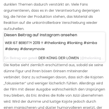
dunklen Themen dadurch verstärkt an. Viele Fans
argumentieren, dass es in der Verantwortung derjenigen
lag, die hinter der Produktion stehen, das Material als
Reaktion auf die unkontrollierbare Verschiebung wieder
aufzuhellen.
Diesen Beitrag auf Instagram ansehen
WER IST BEREIT?! 2019 !! #thelionking #lionking #simba
#disney #disneymovie
Ein Beitrag von geteilt
DER KÖNIG DER LÖWEN
(@thelionking_life) am 23. November 2018 um 23:38 Uhr PST
Die Narbe sieht ziemlich erschütternd aus, sobald sie seine
dünne Figur und ihren bösen Grinsen miteinander
verbindet. Ganz zu schweigen davon, dass sich die Kojoten
„fokussierter“ und weniger lächerlich fühlen. Allerdings wird
der Film mit dieser Ausgabe wahrscheinlich den Ursprüngen
treu bleiben, da Eric Andres die Rolle von Azizi übernehmen
wird. Wird der dumme und lustige Kojote jedoch durch
einen manischeren und düster humorvolleren ersetzt, der