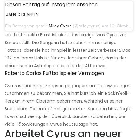
Diesen Beitrag auf Instagram ansehen
JAHR DES AFFEN
Ein Beitrag von geteilt
Miley Cyrus
(@mileycyrus) am 16. Oktober 2019 um 19:04 Uhr PDT
Ihre fast nackte Brust ist nicht das einzige, was Cyrus zur
Schau stellt. Die Sängerin hatte schon immer einige
Tattoos, aber sie hat ihr Spiel in letzter Zeit verbessert. Das
'’92' an ihrem Hals ist für das Jahr ihrer Geburt, das in der
chinesischen Astrologie das Jahr des Affen war.
Roberto Carlos Fußballspieler Vermögen
Cyrus ist auch mit Simpson gegangen, um Tätowierungen
zusammen zu bekommen. Sie hat kürzlich ein Rock'n'Roll-
Herz an ihrem Oberarm bekommen, während er seiner
Brust einen Totenkopf mit gekreuzten Knochen hinzufügte.
Es wird schwierig, den Überblick darüber zu behalten, wie
viele Tätowierungen Cyrus heutzutage hat.
Arbeitet Cyrus an neuer