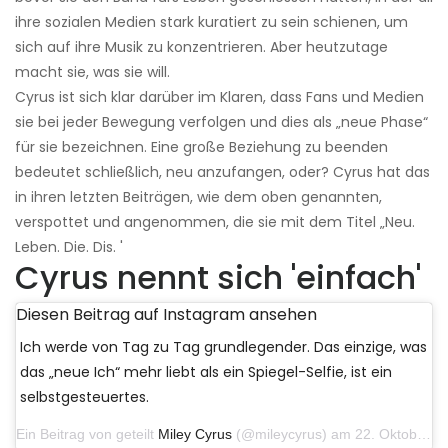
ihre sozialen Medien stark kuratiert zu sein schienen, um
sich auf ihre Musik zu konzentrieren. Aber heutzutage
macht sie, was sie will.
Cyrus ist sich klar darüber im Klaren, dass Fans und Medien
sie bei jeder Bewegung verfolgen und dies als „neue Phase“
für sie bezeichnen. Eine große Beziehung zu beenden
bedeutet schließlich, neu anzufangen, oder? Cyrus hat das
in ihren letzten Beiträgen, wie dem oben genannten,
verspottet und angenommen, die sie mit dem Titel „Neu.
Leben. Die. Dis. '
Cyrus nennt sich 'einfach'
Diesen Beitrag auf Instagram ansehen
Ich werde von Tag zu Tag grundlegender. Das einzige, was
das „neue Ich“ mehr liebt als ein Spiegel-Selfie, ist ein
selbstgesteuertes.
Ein Beitrag von geteilt
Miley Cyrus
(@mileycyrus) am 22. Oktober 2019 um 11:39 Uhr PDT