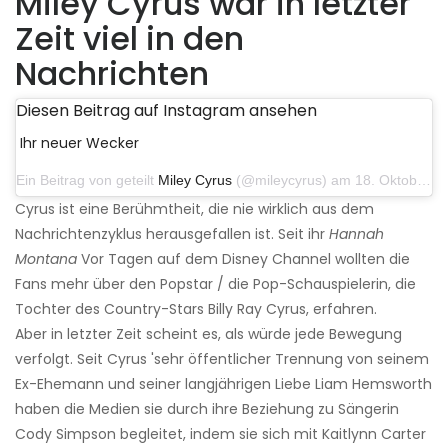
Miley Cyrus war in letzter
Zeit viel in den
Nachrichten
Diesen Beitrag auf Instagram ansehen
Ihr neuer Wecker
Ein Beitrag von geteilt
Miley Cyrus
(@mileycyrus) am 18. Oktober 2019 um 19:03 Uhr PDT
Cyrus ist eine Berühmtheit, die nie wirklich aus dem
Nachrichtenzyklus herausgefallen ist. Seit ihr
Hannah
Montana
Vor Tagen auf dem Disney Channel wollten die
Fans mehr über den Popstar / die Pop-Schauspielerin, die
Tochter des Country-Stars Billy Ray Cyrus, erfahren.
Aber in letzter Zeit scheint es, als würde jede Bewegung
verfolgt. Seit Cyrus 'sehr öffentlicher Trennung von seinem
Ex-Ehemann und seiner langjährigen Liebe Liam Hemsworth
haben die Medien sie durch ihre Beziehung zu Sängerin
Cody Simpson begleitet, indem sie sich mit Kaitlynn Carter