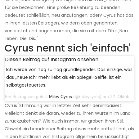
für sie bezeichnen. Eine große Beziehung zu beenden
bedeutet schließlich, neu anzufangen, oder? Cyrus hat das
in ihren letzten Beiträgen, wie dem oben genannten,
verspottet und angenommen, die sie mit dem Titel „Neu.
Leben. Die. Dis. '
Cyrus nennt sich 'einfach'
Diesen Beitrag auf Instagram ansehen
Ich werde von Tag zu Tag grundlegender. Das einzige, was
das „neue Ich“ mehr liebt als ein Spiegel-Selfie, ist ein
selbstgesteuertes.
Ein Beitrag von geteilt
Miley Cyrus
(@mileycyrus) am 22. Oktober 2019 um 11:39 Uhr PDT
Cyrus 'Stimmung war in letzter Zeit sehr denimbasiert.
Vielleicht denkt sie daran, wieder zu ihren Wurzeln im Land
zurückzukehren? Wie auch immer, wir graben ihren Stil.
Obwohl ein brandneuer Beitrag etwas mehr enthüllt hat, als
in den Richtlinien von Instagram allgemein berücksichtigt