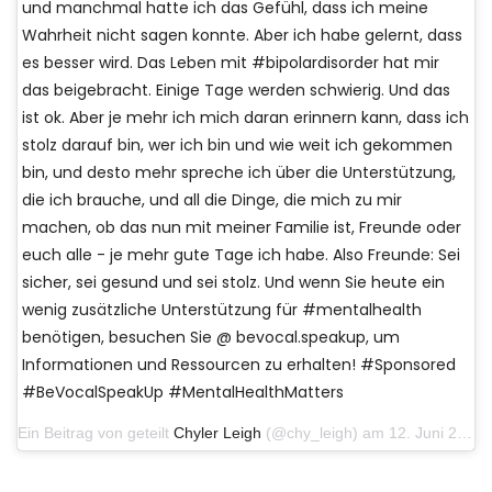
und manchmal hatte ich das Gefühl, dass ich meine
Wahrheit nicht sagen konnte. Aber ich habe gelernt, dass
es besser wird. Das Leben mit #bipolardisorder hat mir
das beigebracht. Einige Tage werden schwierig. Und das
ist ok. Aber je mehr ich mich daran erinnern kann, dass ich
stolz darauf bin, wer ich bin und wie weit ich gekommen
bin, und desto mehr spreche ich über die Unterstützung,
die ich brauche, und all die Dinge, die mich zu mir
machen, ob das nun mit meiner Familie ist, Freunde oder
euch alle - je mehr gute Tage ich habe. Also Freunde: Sei
sicher, sei gesund und sei stolz. Und wenn Sie heute ein
wenig zusätzliche Unterstützung für #mentalhealth
benötigen, besuchen Sie @ bevocal.speakup, um
Informationen und Ressourcen zu erhalten! #Sponsored
#BeVocalSpeakUp #MentalHealthMatters
Ein Beitrag von geteilt
Chyler Leigh
(@chy_leigh) am 12. Juni 2020 um 11:18 Uhr PDT