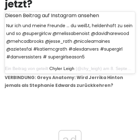
jetzt?
Diesen Beitrag auf Instagram ansehen
Nur ich und meine Freunde ... du weißt, heldenhaft zu sein
und so @supergirlcw @melissabenoist @davidharewood
@mehcadbrooks @jesse_rath @nicoleamaines
@azietesfai #katiemcgrath #alexdanvers #supergirl
#danverssisters # supergirlseason5
Ein Beitrag von geteilt
Chyler Leigh
(@chy_leigh) am 8. September 2019 um 15:06 Uhr PDT
VERBINDUNG: Greys Anatomy: Wird Jerrika Hinton
jemals als Stephanie Edwards zurückkehren?