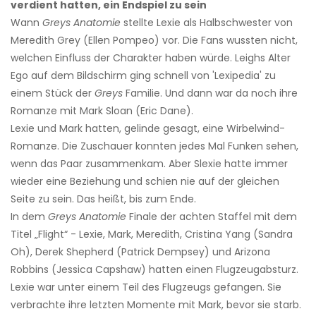
verdient hatten, ein Endspiel zu sein
Wann
Greys Anatomie
stellte Lexie als Halbschwester von
Meredith Grey (Ellen Pompeo) vor. Die Fans wussten nicht,
welchen Einfluss der Charakter haben würde. Leighs Alter
Ego auf dem Bildschirm ging schnell von 'Lexipedia' zu
einem Stück der
Greys
Familie. Und dann war da noch ihre
Romanze mit Mark Sloan (Eric Dane).
Lexie und Mark hatten, gelinde gesagt, eine Wirbelwind-
Romanze. Die Zuschauer konnten jedes Mal Funken sehen,
wenn das Paar zusammenkam. Aber Slexie hatte immer
wieder eine Beziehung und schien nie auf der gleichen
Seite zu sein. Das heißt, bis zum Ende.
In dem
Greys Anatomie
Finale der achten Staffel mit dem
Titel „Flight“ - Lexie, Mark, Meredith, Cristina Yang (Sandra
Oh), Derek Shepherd (Patrick Dempsey) und Arizona
Robbins (Jessica Capshaw) hatten einen Flugzeugabsturz.
Lexie war unter einem Teil des Flugzeugs gefangen. Sie
verbrachte ihre letzten Momente mit Mark, bevor sie starb.