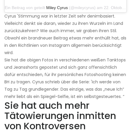
Ein Beitrag von geteilt
Miley Cyrus
(@mileycyrus) am 22. Oktober 2019 um 11:39 Uhr PDT
Cyrus 'Stimmung war in letzter Zeit sehr denimbasiert.
Vielleicht denkt sie daran, wieder zu ihren Wurzeln im Land
zurückzukehren? Wie auch immer, wir graben ihren Stil.
Obwohl ein brandneuer Beitrag etwas mehr enthüllt hat, als
in den Richtlinien von Instagram allgemein berücksichtigt
wird.
Sie hat die obigen Fotos in verschiedenen weißen Tanktops
und Jeansshorts gepostet und sich ganz offensichtlich
dafür entschieden, für ihr persönliches Fotoshooting keinen
BH zu tragen. Cyrus schrieb über die Serie: 'Ich werde von
Tag zu Tag grundlegender. Das einzige, was das „neue Ich“
mehr liebt als ein Spiegel-Selfie, ist ein selbstgesteuertes. “
Sie hat auch mehr
Tätowierungen inmitten
von Kontroversen