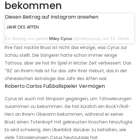
bekommen
Diesen Beitrag auf Instagram ansehen
JAHR DES AFFEN
Ein Beitrag von geteilt
Miley Cyrus
(@mileycyrus) am 16. Oktober 2019 um 19:04 Uhr PDT
Ihre fast nackte Brust ist nicht das einzige, was Cyrus zur
Schau stellt. Die Sängerin hatte schon immer einige
Tattoos, aber sie hat ihr Spiel in letzter Zeit verbessert. Das
'’92' an ihrem Hals ist für das Jahr ihrer Geburt, das in der
chinesischen Astrologie das Jahr des Affen war.
Roberto Carlos Fußballspieler Vermögen
Cyrus ist auch mit Simpson gegangen, um Tätowierungen
zusammen zu bekommen. Sie hat kürzlich ein Rock'n'Roll-
Herz an ihrem Oberarm bekommen, während er seiner
Brust einen Totenkopf mit gekreuzten Knochen hinzufügte.
Es wird schwierig, den Überblick darüber zu behalten, wie
viele Tätowierungen Cyrus heutzutage hat.