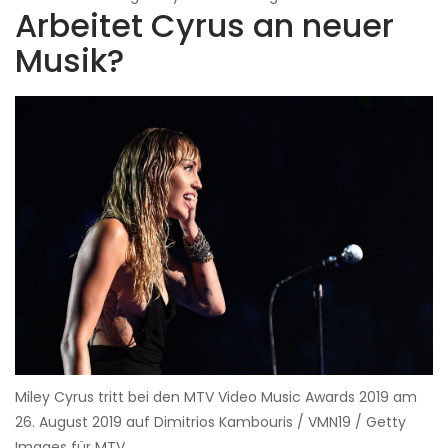
Arbeitet Cyrus an neuer
Musik?
Miley Cyrus tritt bei den MTV Video Music Awards 2019 am
26. August 2019 auf Dimitrios Kambouris / VMN19 / Getty
Images für MTV