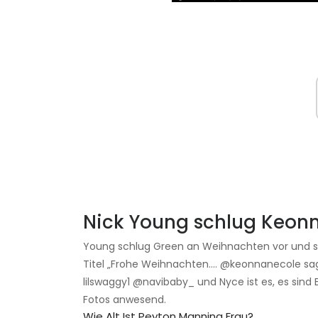
Nick Young schlug Keon
Young schlug Green an Weihnachten vor und sie
Titel „Frohe Weihnachten…. @keonnanecole sagte
lilswaggy1 @navibaby_ und Nyce ist es, es sind E
Fotos anwesend.
Wie Alt Ist Peyton Manning Frau?