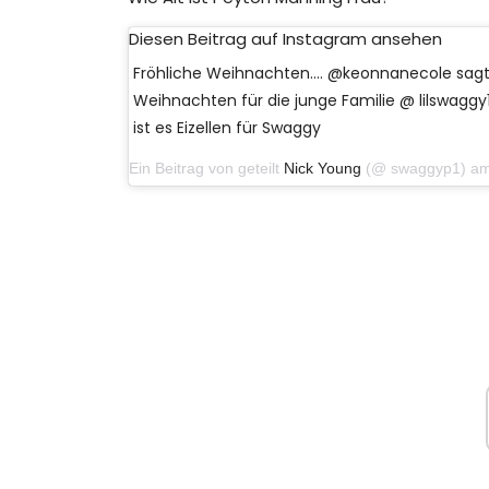
Diesen Beitrag auf Instagram ansehen
Fröhliche Weihnachten…. @keonnanecole sagte 
Weihnachten für die junge Familie @ lilswagg
ist es Eizellen für Swaggy
Ein Beitrag von geteilt
Nick Young
(@ swaggyp1) am 25. D