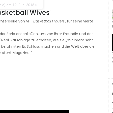
12. Juni 2018 um 17:16 Uhr PDT
sketball Wives'
rnsehserie von VH1.
Basketball Frauen
, für seine vierte
der Serie anschließen, um von ihrer Freundin und der
eal, Ratschläge zu erhalten, wie sie „mit ihrem sehr
berühmten Ex Schluss machen und die Welt über die
h steht Magazine. '