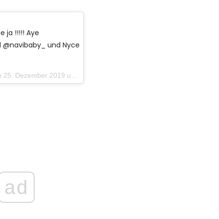
ja !!!!! Aye
y1 @navibaby_ und Nyce
ezember 2019 um 9:58 Uhr PST
ad