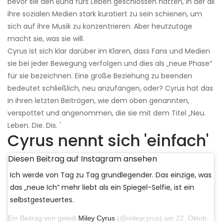
bevor sie den Bund fürs Leben geschlossen hatten, in der all
ihre sozialen Medien stark kuratiert zu sein schienen, um
sich auf ihre Musik zu konzentrieren. Aber heutzutage
macht sie, was sie will.
Cyrus ist sich klar darüber im Klaren, dass Fans und Medien
sie bei jeder Bewegung verfolgen und dies als „neue Phase“
für sie bezeichnen. Eine große Beziehung zu beenden
bedeutet schließlich, neu anzufangen, oder? Cyrus hat das
in ihren letzten Beiträgen, wie dem oben genannten,
verspottet und angenommen, die sie mit dem Titel „Neu.
Leben. Die. Dis. '
Cyrus nennt sich 'einfach'
Diesen Beitrag auf Instagram ansehen
Ich werde von Tag zu Tag grundlegender. Das einzige, was
das „neue Ich“ mehr liebt als ein Spiegel-Selfie, ist ein
selbstgesteuertes.
Ein Beitrag von geteilt
Miley Cyrus
(@mileycyrus) am 22. Oktober 2019 um 11:39 Uhr PDT