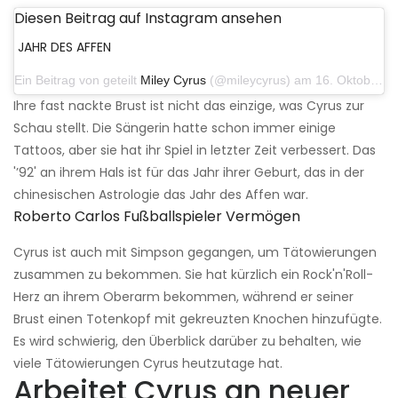
Diesen Beitrag auf Instagram ansehen
JAHR DES AFFEN
Ein Beitrag von geteilt
Miley Cyrus
(@mileycyrus) am 16. Oktober 2019 um 19:04 Uhr PDT
Ihre fast nackte Brust ist nicht das einzige, was Cyrus zur
Schau stellt. Die Sängerin hatte schon immer einige
Tattoos, aber sie hat ihr Spiel in letzter Zeit verbessert. Das
'’92' an ihrem Hals ist für das Jahr ihrer Geburt, das in der
chinesischen Astrologie das Jahr des Affen war.
Roberto Carlos Fußballspieler Vermögen
Cyrus ist auch mit Simpson gegangen, um Tätowierungen
zusammen zu bekommen. Sie hat kürzlich ein Rock'n'Roll-
Herz an ihrem Oberarm bekommen, während er seiner
Brust einen Totenkopf mit gekreuzten Knochen hinzufügte.
Es wird schwierig, den Überblick darüber zu behalten, wie
viele Tätowierungen Cyrus heutzutage hat.
Arbeitet Cyrus an neuer