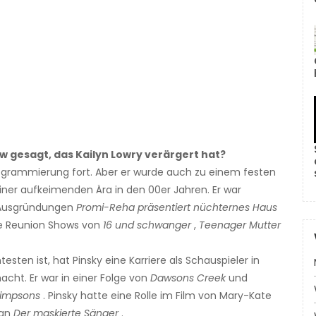
w gesagt, das Kailyn Lowry verärgert hat?
rogrammierung fort. Aber er wurde auch zu einem festen
iner aufkeimenden Ära in den 00er Jahren. Er war
 Ausgründungen
Promi-Reha präsentiert nüchternes Haus
die Reunion Shows von
16 und schwanger
,
Teenager Mutter
esten ist, hat Pinsky eine Karriere als Schauspieler in
cht. Er war in einer Folge von
Dawsons Creek
und
Simpsons
. Pinsky hatte eine Rolle im Film von Mary-Kate
 an
Der maskierte Sänger
.