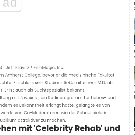
ad
 | Jeff Kravitz / FilmMagic, Inc.
 am Amherst College, bevor er die medizinische Fakultät
uchte. Er schloss sein Studium 1984 mit einem M.D. ab.
t. Er ist auch als Suchtspezialist bekannt.
altung mit
Loveline
, ein Radioprogramm für Liebes- und
dem es Bekanntheit erlangt hatte, gelangte es von
w wurde von Co-Moderatoren wie der Schauspielerin
Publikum attraktiver zu machen.
ehen mit 'Celebrity Rehab' und