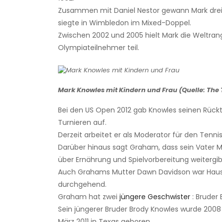
Zusammen mit Daniel Nestor gewann Mark drei
siegte in Wimbledon im Mixed-Doppel.
Zwischen 2002 und 2005 hielt Mark die Weltrang
Olympiateilnehmer teil.
Mark Knowles mit Kindern und Frau (Quelle: The 
Bei den US Open 2012 gab Knowles seinen Rückt
Turnieren auf.
Derzeit arbeitet er als Moderator für den Tenn
Darüber hinaus sagt Graham, dass sein Vater Ma
über Ernährung und Spielvorbereitung weitergib
Auch Grahams Mutter Dawn Davidson war Hausfr
durchgehend.
Graham hat zwei
jüngere Geschwister
: Bruder
Sein jüngerer Bruder Brody Knowles wurde 2008
März 2011 in Texas geboren.