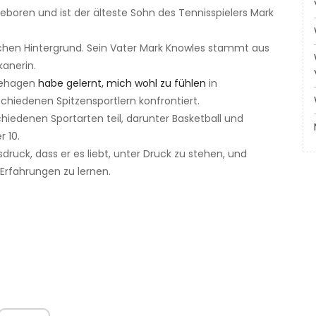
boren und ist der älteste Sohn des Tennisspielers Mark
hen Hintergrund. Sein Vater Mark Knowles stammt aus
anerin.
behagen
habe gelernt, mich wohl zu fühlen
in
chiedenen Spitzensportlern konfrontiert.
iedenen Sportarten teil, darunter Basketball und
r 10.
ruck, dass er es liebt, unter Druck zu stehen, und
Erfahrungen zu lernen.