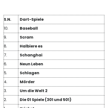
S.N.
Dart-Spiele
10.
Baseball
9.
Scram
8.
Halbiere es
7.
Schanghai
6.
Neun Leben
5.
Schlagen
4.
Mörder
3.
Um die Welt 2
2.
Die 01 Spiele (301 und 501)