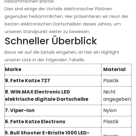
herkömmlichen Bretter.
Dies sind einige der Vorteile elektronischer Platinen
gegenüber herkömmlichen. Hier präsentieren wir neun der
besten elektronischen Dartscheiben dieses Jahres, um
unseren Standpunkt weiter zu beweisen.
Schneller Überblick
Bevor wir auf die Details eingehen, ist hier ein Highlight
unserer Liste in der folgenden Tabelle.
Marke
Material
9. Fette Katze 727
Plastik
8. WIN.MAX Electronic LED
Nicht
elektrische digitale Dartscheibe
angegeben
7. Viper-Ion
Nylon
6. Fette Katze Electronx
Plastik
5. Bull Shooter E-Bristle 1000 LED-