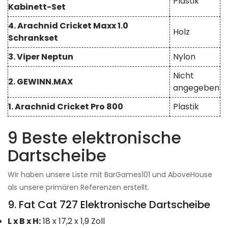
Plastik
Kabinett-Set
4. Arachnid Cricket Maxx 1.0
Holz
Schrankset
3. Viper Neptun
Nylon
Nicht
2. GEWINN.MAX
angegeben
1. Arachnid Cricket Pro 800
Plastik
9 Beste elektronische
Dartscheibe
Wir haben unsere Liste mit BarGames101 und AboveHouse
als unsere primären Referenzen erstellt.
9. Fat Cat 727 Elektronische Dartscheibe
L x B x H:
18 x 17,2 x 1,9 Zoll