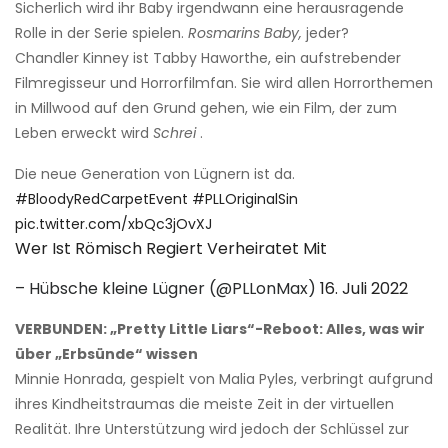
Sicherlich wird ihr Baby irgendwann eine herausragende
Rolle in der Serie spielen.
Rosmarins Baby,
jeder?
Chandler Kinney ist Tabby Haworthe, ein aufstrebender
Filmregisseur und Horrorfilmfan. Sie wird allen Horrorthemen
in Millwood auf den Grund gehen, wie ein Film, der zum
Leben erweckt wird
Schrei
.
Die neue Generation von Lügnern ist da.
#BloodyRedCarpetEvent
#PLLOriginalSin
pic.twitter.com/xbQc3jOvXJ
Wer Ist Römisch Regiert Verheiratet Mit
– Hübsche kleine Lügner (@PLLonMax)
16. Juli 2022
VERBUNDEN: „Pretty Little Liars“-Reboot: Alles, was wir
über „Erbsünde“ wissen
Minnie Honrada, gespielt von Malia Pyles, verbringt aufgrund
ihres Kindheitstraumas die meiste Zeit in der virtuellen
Realität. Ihre Unterstützung wird jedoch der Schlüssel zur