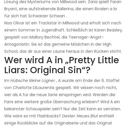
Lösung des Mysteriums von Millwood sein. Zaria spielt Faran
Bryant, eine aufstrebende Ballerina, die einen Rivalen a la
für sich hat
Schwarzer Schwan
.
Noa Olivar ist ein Trackstar in Millwood und erholt sich nach
einem Sommer in Jugendhaft. Schließlich ist Karen Beasley,
gespielt von Mallory Bechtel, die Teenager-Angst-
Antagonistin. Sie ist das gemeine Mädchen in der High
School, das dir aus einer Laune heraus in den Rücken sticht.
Wer wird A in „Pretty Little
Liars: Original Sin“?
Im
Hübsche kleine Lügner
, A wurde am Ende der 6. Staffel
von Charlotte DiLaurentis gespielt. Wir wissen noch nicht,
wer als A für die neue Serie einspringen wird. Werden die
Fans eine weitere große Überraschung erleben? Wird A ein
bekannter Schauspieler sein? Nur die Zeit kann es verraten.
Wie wäre es mit Flashbacks?
Dexter: Neues Blut
enthielt
einige Rückblicke auf die Originalserie und das Original