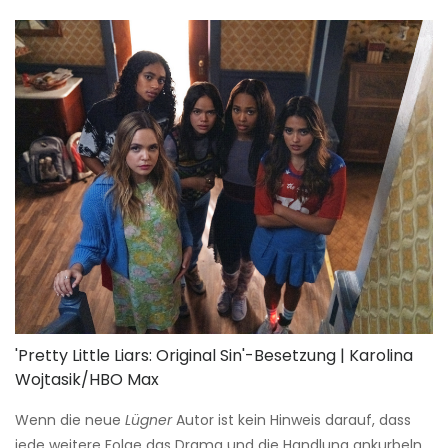
'Pretty Little Liars: Original Sin'-Besetzung | Karolina
Wojtasik/HBO Max
Wenn die neue
Lügner
Autor ist kein Hinweis darauf, dass
jede weitere Folge das Drama und die Handlung ankurbeln