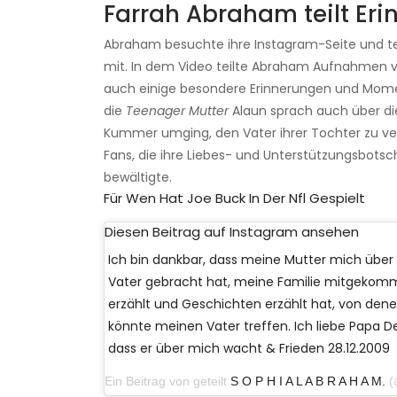
Farrah Abraham teilt Eri
Abraham besuchte ihre Instagram-Seite und teilt
mit. In dem Video teilte Abraham Aufnahmen von
auch einige besondere Erinnerungen und Momente
die
Teenager Mutter
Alaun sprach auch über die
Kummer umging, den Vater ihrer Tochter zu ver
Fans, die ihre Liebes- und Unterstützungsbotsc
bewältigte.
Für Wen Hat Joe Buck In Der Nfl Gespielt
Diesen Beitrag auf Instagram ansehen
Ich bin dankbar, dass meine Mutter mich über
Vater gebracht hat, meine Familie mitgekomme
erzählt und Geschichten erzählt hat, von dene
könnte meinen Vater treffen. Ich liebe Papa D
dass er über mich wacht & Frieden 28.12.2009
Ein Beitrag von geteilt
S O P H I A L A B R A H A M.
(@so