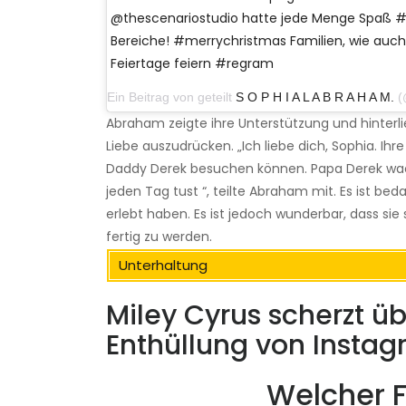
@thescenariostudio hatte jede Menge Spaß 
Bereiche! #merrychristmas Familien, wie auch
Feiertage feiern #regram
Ein Beitrag von geteilt
S O P H I A L A B R A H A M.
(@so
Abraham zeigte ihre Unterstützung und hinterl
Liebe auszudrücken. „Ich liebe dich, Sophia. Ihr
Daddy Derek besuchen können. Papa Derek wacht
jeden Tag tust “, teilte Abraham mit. Es ist bed
erlebt haben. Es ist jedoch wunderbar, dass sie
fertig zu werden.
Unterhaltung
Miley Cyrus scherzt übe
Enthüllung von Insta
Welcher F