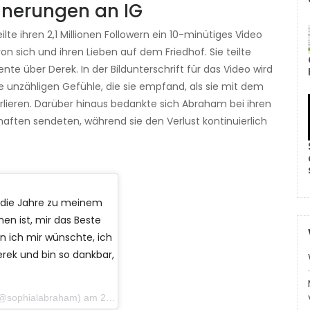
nnerungen an IG
e ihren 2,1 Millionen Followern ein 10-minütiges Video
 sich und ihren Lieben auf dem Friedhof. Sie teilte
 über Derek. In der Bildunterschrift für das Video wird
 unzähligen Gefühle, die sie empfand, als sie mit dem
lieren. Darüber hinaus bedankte sich Abraham bei ihren
haften sendeten, während sie den Verlust kontinuierlich
 die Jahre zu meinem
n ist, mir das Beste
n ich mir wünschte, ich
erek und bin so dankbar,
phialabraham) am 28. Dezember 2019 um 17:02 Uhr PST