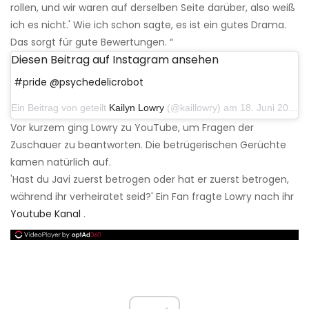
rollen, und wir waren auf derselben Seite darüber, also weiß
ich es nicht.' Wie ich schon sagte, es ist ein gutes Drama.
Das sorgt für gute Bewertungen. “
Diesen Beitrag auf Instagram ansehen
#pride @psychedelicrobot
Ein Beitrag von geteilt
Kailyn Lowry
(@kaillowry) am 18. Juni 2019 um 15:03 Uhr PDT
Vor kurzem ging Lowry zu YouTube, um Fragen der
Zuschauer zu beantworten. Die betrügerischen Gerüchte
kamen natürlich auf.
'Hast du Javi zuerst betrogen oder hat er zuerst betrogen,
während ihr verheiratet seid?' Ein Fan fragte Lowry nach ihr
Youtube Kanal
.