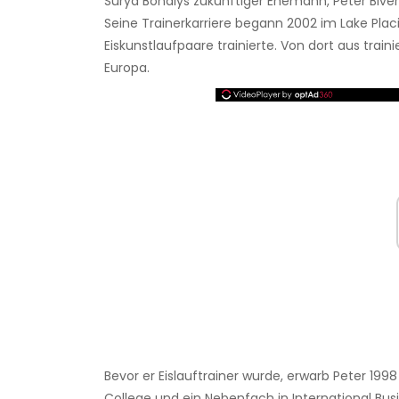
Surya Bonalys zukünftiger Ehemann, Peter Biver, 
Seine Trainerkarriere begann 2002 im Lake Pla
Eiskunstlaufpaare trainierte. Von dort aus train
Europa.
Bevor er Eislauftrainer wurde, erwarb Peter 199
College und ein Nebenfach in International Bus