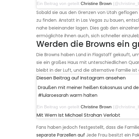
Ein Beitrag von geteilt
Christine Brown
(@christine_brownsw) 
Sobald sie aus den Grenzen von Utah geflogen 
zu finden. Anstatt in Las Vegas zu bauen, entsch
nahe beieinander lagen. Dies gab den einzeln
ermöglichte ihnen auch, sich schneller einzule
Werden die Browns ein 
Die Browns haben Land in Flagstaff gekauft, u
sie ein großes Haus mit unterschiedlichen Quart
bleibt in der Luft, und die alternative Familie 
Diesen Beitrag auf Instagram ansehen
Draußen mit meiner heißen Kokosnuss und d
#lularoesarah warm halten
Ein Beitrag von geteilt
Christine Brown
(@christine_brownsw) 
Mit Wem Ist Michael Strahan Verlobt
Fans haben jedoch festgestellt, dass die Famili
separate Parzellen auf
Jede Frau besitzt ein P