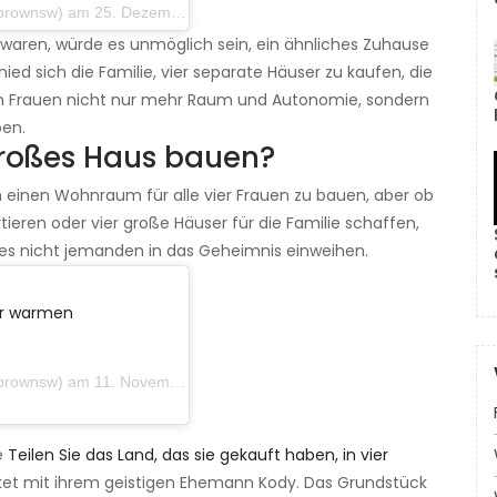
am 25. Dezember 2018 um 11:16 Uhr PST
waren, würde es unmöglich sein, ein ähnliches Zuhause
ied sich die Familie, vier separate Häuser zu kaufen, die
en Frauen nicht nur mehr Raum und Autonomie, sondern
ben.
großes Haus bauen?
m einen Wohnraum für alle vier Frauen zu bauen, aber ob
ieren oder vier große Häuser für die Familie schaffen,
ist es nicht jemanden in das Geheimnis einweihen.
er warmen
am 11. November 2018 um 16:32 Uhr PST
e
Teilen Sie das Land, das sie gekauft haben, in vier
aket mit ihrem geistigen Ehemann Kody. Das Grundstück