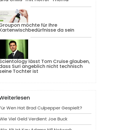
Groupon möchte für Ihre
Kartenwischbedürfnisse da sein
Scientology lässt Tom Cruise glauben,
dass Suri angeblich nicht technisch
seine Tochter ist
Weiterlesen
Für Wen Hat Brad Culpepper Gespielt?
Wie Viel Geld Verdient Joe Buck
Wie Alt Ist Kay Adams Nfl Network