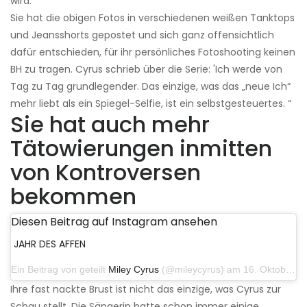
wird.
Sie hat die obigen Fotos in verschiedenen weißen Tanktops
und Jeansshorts gepostet und sich ganz offensichtlich
dafür entschieden, für ihr persönliches Fotoshooting keinen
BH zu tragen. Cyrus schrieb über die Serie: 'Ich werde von
Tag zu Tag grundlegender. Das einzige, was das „neue Ich“
mehr liebt als ein Spiegel-Selfie, ist ein selbstgesteuertes. “
Sie hat auch mehr
Tätowierungen inmitten
von Kontroversen
bekommen
Diesen Beitrag auf Instagram ansehen
JAHR DES AFFEN
Ein Beitrag von geteilt
Miley Cyrus
(@mileycyrus) am 16. Oktober 2019 um 19:04 Uhr PDT
Ihre fast nackte Brust ist nicht das einzige, was Cyrus zur
Schau stellt. Die Sängerin hatte schon immer einige