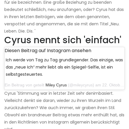
für sie bezeichnen. Eine große Beziehung zu beenden
bedeutet schließlich, neu anzufangen, oder? Cyrus hat das
in ihren letzten Beiträgen, wie dem oben genannten,
verspottet und angenommen, die sie mit dem Titel „Neu.
Leben. Die. Dis. '
Cyrus nennt sich 'einfach'
Diesen Beitrag auf Instagram ansehen
Ich werde von Tag zu Tag grundlegender. Das einzige, was
das „neue Ich“ mehr liebt als ein Spiegel-Selfie, ist ein
selbstgesteuertes.
Ein Beitrag von geteilt
Miley Cyrus
(@mileycyrus) am 22. Oktober 2019 um 11:39 Uhr PDT
Cyrus 'Stimmung war in letzter Zeit sehr denimbasiert.
Vielleicht denkt sie daran, wieder zu ihren Wurzeln im Land
zurückzukehren? Wie auch immer, wir graben ihren Stil.
Obwohl ein brandneuer Beitrag etwas mehr enthüllt hat, als
in den Richtlinien von Instagram allgemein berücksichtigt