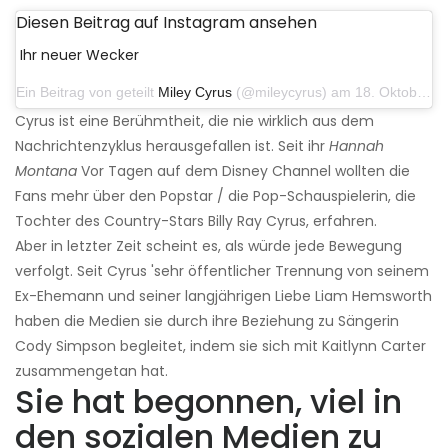
Diesen Beitrag auf Instagram ansehen
Ihr neuer Wecker
Ein Beitrag von geteilt
Miley Cyrus
(@mileycyrus) am 18. Oktober 2019 um 19:03 Uhr PDT
Cyrus ist eine Berühmtheit, die nie wirklich aus dem
Nachrichtenzyklus herausgefallen ist. Seit ihr
Hannah
Montana
Vor Tagen auf dem Disney Channel wollten die
Fans mehr über den Popstar / die Pop-Schauspielerin, die
Tochter des Country-Stars Billy Ray Cyrus, erfahren.
Aber in letzter Zeit scheint es, als würde jede Bewegung
verfolgt. Seit Cyrus 'sehr öffentlicher Trennung von seinem
Ex-Ehemann und seiner langjährigen Liebe Liam Hemsworth
haben die Medien sie durch ihre Beziehung zu Sängerin
Cody Simpson begleitet, indem sie sich mit Kaitlynn Carter
zusammengetan hat.
Sie hat begonnen, viel in
den sozialen Medien zu