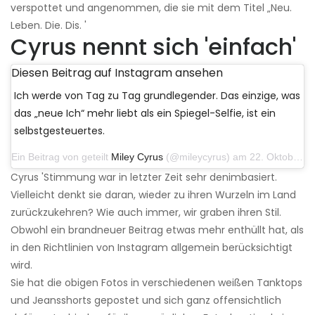
verspottet und angenommen, die sie mit dem Titel „Neu.
Leben. Die. Dis. '
Cyrus nennt sich 'einfach'
Diesen Beitrag auf Instagram ansehen
Ich werde von Tag zu Tag grundlegender. Das einzige, was
das „neue Ich“ mehr liebt als ein Spiegel-Selfie, ist ein
selbstgesteuertes.
Ein Beitrag von geteilt
Miley Cyrus
(@mileycyrus) am 22. Oktober 2019 um 11:39 Uhr PDT
Cyrus 'Stimmung war in letzter Zeit sehr denimbasiert.
Vielleicht denkt sie daran, wieder zu ihren Wurzeln im Land
zurückzukehren? Wie auch immer, wir graben ihren Stil.
Obwohl ein brandneuer Beitrag etwas mehr enthüllt hat, als
in den Richtlinien von Instagram allgemein berücksichtigt
wird.
Sie hat die obigen Fotos in verschiedenen weißen Tanktops
und Jeansshorts gepostet und sich ganz offensichtlich