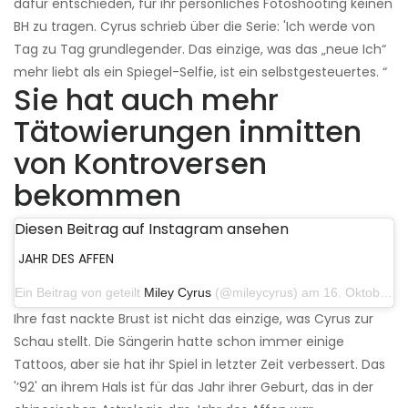
dafür entschieden, für ihr persönliches Fotoshooting keinen
BH zu tragen. Cyrus schrieb über die Serie: 'Ich werde von
Tag zu Tag grundlegender. Das einzige, was das „neue Ich“
mehr liebt als ein Spiegel-Selfie, ist ein selbstgesteuertes. “
Sie hat auch mehr
Tätowierungen inmitten
von Kontroversen
bekommen
Diesen Beitrag auf Instagram ansehen
JAHR DES AFFEN
Ein Beitrag von geteilt
Miley Cyrus
(@mileycyrus) am 16. Oktober 2019 um 19:04 Uhr PDT
Ihre fast nackte Brust ist nicht das einzige, was Cyrus zur
Schau stellt. Die Sängerin hatte schon immer einige
Tattoos, aber sie hat ihr Spiel in letzter Zeit verbessert. Das
'’92' an ihrem Hals ist für das Jahr ihrer Geburt, das in der