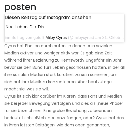
posten
Diesen Beitrag auf Instagram ansehen
Neu. Leben. Die. Dis.
Ein Beitrag von geteilt
Miley Cyrus
(@mileycyrus) am 21. Oktober 2019 um 12:31 Uhr PDT
Cyrus hat Phasen durchlaufen, in denen er in sozialen
Medien aktiver und weniger aktiv war. Es gab eine Zeit
während ihrer Beziehung zu Hemsworth, ungefähr ein Jahr
bevor sie den Bund fürs Leben geschlossen hatten, in der all
ihre sozialen Medien stark kuratiert zu sein schienen, um
sich auf ihre Musik zu konzentrieren. Aber heutzutage
macht sie, was sie will.
Cyrus ist sich klar darüber im Klaren, dass Fans und Medien
sie bei jeder Bewegung verfolgen und dies als „neue Phase“
für sie bezeichnen. Eine große Beziehung zu beenden
bedeutet schließlich, neu anzufangen, oder? Cyrus hat das
in ihren letzten Beiträgen, wie dem oben genannten,