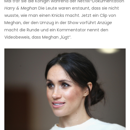
Mal traf sie die Königin während der Netflix-Dokumentation
Harry & Meghan
Die Leute waren erstaunt, dass sie nicht
wusste, wie man einen Knicks macht. Jetzt ein Clip von
Meghan, der den Umzug in der Show vorführt
Anzüge
macht die Runde und ein Kommentator nennt den
Videobeweis, dass Meghan „lügt“.