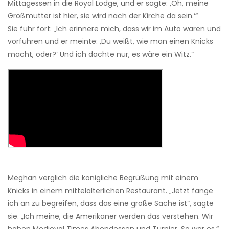
Mittagessen in die Royal Lodge, und er sagte: ‚Oh, meine
Großmutter ist hier, sie wird nach der Kirche da sein.‘“
Sie fuhr fort: „Ich erinnere mich, dass wir im Auto waren und
vorfuhren und er meinte: ‚Du weißt, wie man einen Knicks
macht, oder?‘ Und ich dachte nur, es wäre ein Witz.“
Meghan verglich die königliche Begrüßung mit einem
Knicks in einem mittelalterlichen Restaurant. „Jetzt fange
ich an zu begreifen, dass das eine große Sache ist“, sagte
sie. „Ich meine, die Amerikaner werden das verstehen. Wir
haben Medieval Times Abendessen und Turnier. So war es.“