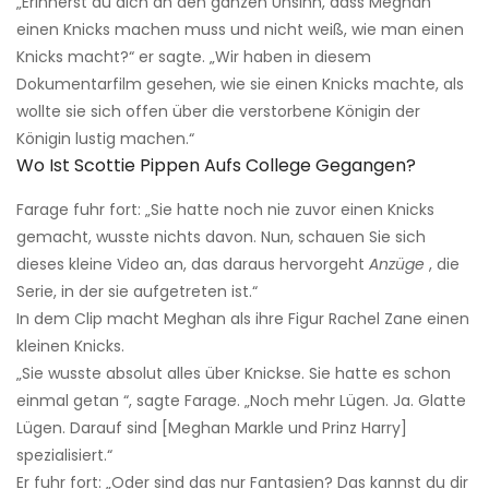
„Erinnerst du dich an den ganzen Unsinn, dass Meghan
einen Knicks machen muss und nicht weiß, wie man einen
Knicks macht?“ er sagte. „Wir haben in diesem
Dokumentarfilm gesehen, wie sie einen Knicks machte, als
wollte sie sich offen über die verstorbene Königin der
Königin lustig machen.“
Wo Ist Scottie Pippen Aufs College Gegangen?
Farage fuhr fort: „Sie hatte noch nie zuvor einen Knicks
gemacht, wusste nichts davon. Nun, schauen Sie sich
dieses kleine Video an, das daraus hervorgeht
Anzüge
, die
Serie, in der sie aufgetreten ist.“
In dem Clip macht Meghan als ihre Figur Rachel Zane einen
kleinen Knicks.
„Sie wusste absolut alles über Knickse. Sie hatte es schon
einmal getan “, sagte Farage. „Noch mehr Lügen. Ja. Glatte
Lügen. Darauf sind [Meghan Markle und Prinz Harry]
spezialisiert.“
Er fuhr fort: „Oder sind das nur Fantasien? Das kannst du dir