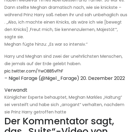
Dann stellte Meghan dramatisch nach, wie sie knickste –
während Prinz Harry saß neben ihr und sah unbehaglich aus
. „Also, ich machte einen Knicks, als wäre ich wie [bewegt
den Knicks] ‚Freut mich, Sie kennenzulernen, Majestät‘“,
sagte sie.
Meghan fügte hinzu: „Es war so intensiv.“
Harry und Meghan sind zwei der unehrlichsten Menschen,
die jemals auf der Erde gelebt haben.
pic.twitter.com/YwOBB5vFhF
– Nigel Farage (@Nigel_Farage)
20. Dezember 2022
Verwandt
Königlicher Experte behauptet, Meghan Markles „Haltung“
sei versteift und habe sich „arrogant“ verhalten, nachdem
sie Prinz Harry getroffen hatte
Der Kommentator sagt,
das „Suits“-Video von