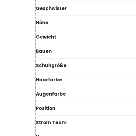
Geschwister
Höhe
Gewicht
Bauen
Schuhgröße
Haarfarbe
Augenfarbe
Position
Strom
Team