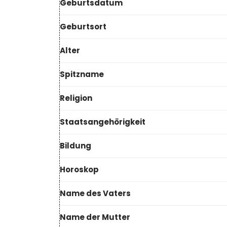
Geburtsdatum
Geburtsort
Alter
Spitzname
Religion
Staatsangehörigkeit
Bildung
Horoskop
Name des Vaters
Name der Mutter