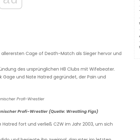
im allerersten Cage of Death-Match als Sieger hervor und
ründung des ursprünglichen H8 Clubs mit Wifebeater.
ck Gage und Nate Hatred gegründet, der Pain und
ischer Profi-Wrestler (Quelle: Wrestling Figs)
e Hatred fort und verließ CZW im Jahr 2003, um sich
ndido und besiegte ihn zweimal, darunter im letzten