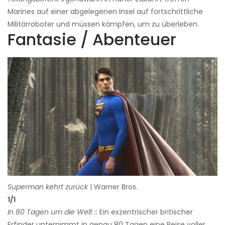
Marines auf einer abgelegenen Insel auf fortschrittliche
Militärroboter und müssen kämpfen, um zu überleben.
Fantasie / Abenteuer
Superman kehrt zurück
| Warner Bros.
1/1
In 80 Tagen um die Welt
::
Ein exzentrischer britischer
Erfinder unternimmt in genau 80 Tagen eine Reise voller