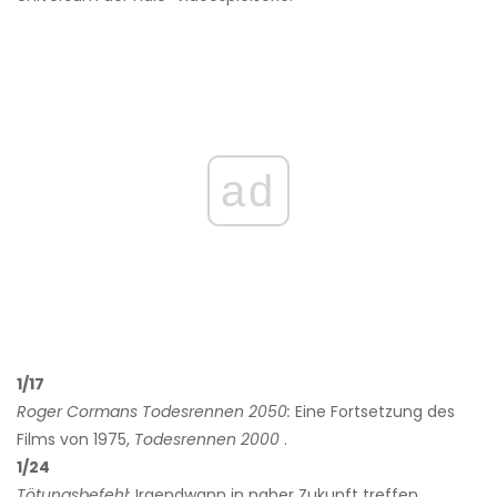
ad
1/17
Roger Cormans Todesrennen 2050:
Eine Fortsetzung des
Films von 1975,
Todesrennen
2000
.
1/24
Tötungsbefehl:
Irgendwann in naher Zukunft treffen