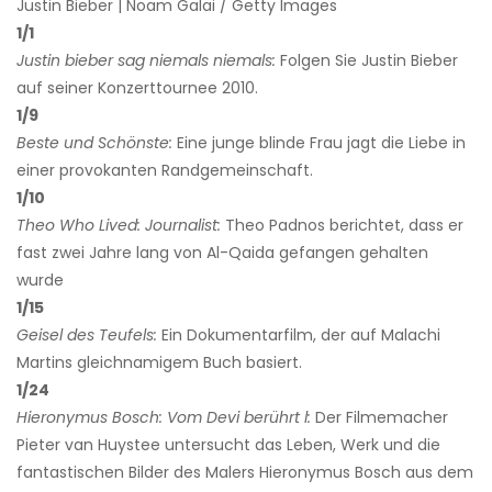
Justin Bieber | Noam Galai / Getty Images
1/1
Justin bieber sag niemals niemals:
Folgen Sie Justin Bieber
auf seiner Konzerttournee 2010.
1/9
Beste und Schönste:
Eine junge blinde Frau jagt die Liebe in
einer provokanten Randgemeinschaft.
1/10
Theo Who Lived: Journalist:
Theo Padnos berichtet, dass er
fast zwei Jahre lang von Al-Qaida gefangen gehalten
wurde
1/15
Geisel des Teufels:
Ein Dokumentarfilm, der auf Malachi
Martins gleichnamigem Buch basiert.
1/24
Hieronymus Bosch: Vom Devi berührt
l:
Der Filmemacher
Pieter van Huystee untersucht das Leben, Werk und die
fantastischen Bilder des Malers Hieronymus Bosch aus dem