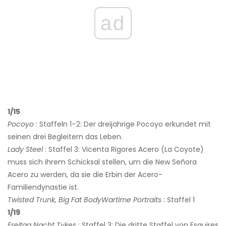
ad
1/15
Pocoyo
: Staffeln 1–2: Der dreijährige Pocoyo erkundet mit
seinen drei Begleitern das Leben.
Lady Steel
: Staffel 3: Vicenta Rigores Acero (La Coyote)
muss sich ihrem Schicksal stellen, um die New Señora
Acero zu werden, da sie die Erbin der Acero-
Familiendynastie ist.
Twisted Trunk, Big Fat BodyWartime Portraits
: Staffel 1
1/19
Freitag Nacht Tykes
: Staffel 3: Die dritte Staffel von Esquires