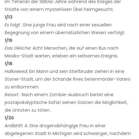
im Teheran der 1980er Jahre während des Krieges der
Städte von einem mysteriösen Übel heimgesucht.
1/13
Es folgt
: Eine junge Frau wird nach einer sexuellen
Begegnung von einem übernatürlichen Wesen verfolgt.
1/15
Das Gleiche:
Acht Menschen, die auf einen Bus nach
Mexiko-Stadt warten, erleben ein seltsames Ereignis.
1/16
Halloweed:
Ein Mann und sein Stiefbruder ziehen in eine
Stoner-Stadt, um der Schande ihres Serienmörder-Vaters
zu entkommen.
Resort
: Nach einem Zombie-Ausbruch bietet eine
postapokalyptische Safari seinen Gästen die Möglichkeit,
die Untoten zu töten.
1/30
Antibirth: A.
Eine drogenabhängige Frau in einer
abgelegenen Stadt in Michigan wird schwanger, nachdem