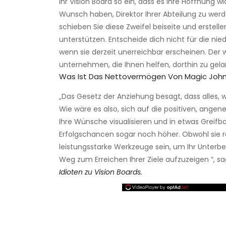
Ihr Vision Board so ein, dass es Ihre Hoffnung
Wunsch haben, Direktor Ihrer Abteilung zu werd
schieben Sie diese Zweifel beiseite und erstelle
unterstützen. Entscheide dich nicht für die nied
wenn sie derzeit unerreichbar erscheinen. Der w
unternehmen, die Ihnen helfen, dorthin zu gel
Was Ist Das Nettovermögen Von Magic Joh
„Das Gesetz der Anziehung besagt, dass alles, w
Wie wäre es also, sich auf die positiven, ang
Ihre Wünsche visualisieren und in etwas Greifba
Erfolgschancen sogar noch höher. Obwohl sie rel
leistungsstarke Werkzeuge sein, um Ihr Unterb
Weg zum Erreichen Ihrer Ziele aufzuzeigen “, s
Idioten zu Vision Boards.