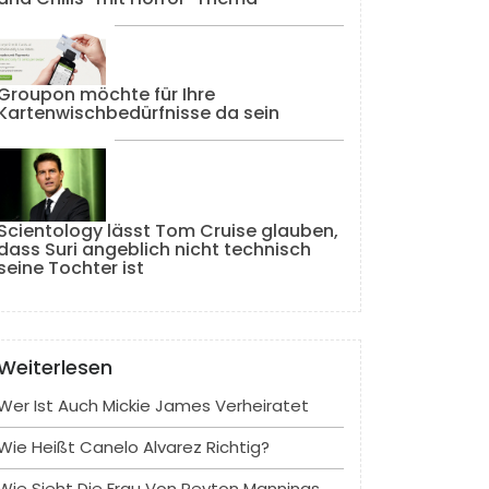
Groupon möchte für Ihre
Kartenwischbedürfnisse da sein
Scientology lässt Tom Cruise glauben,
dass Suri angeblich nicht technisch
seine Tochter ist
Weiterlesen
Wer Ist Auch Mickie James Verheiratet
Wie Heißt Canelo Alvarez Richtig?
Wie Sieht Die Frau Von Peyton Mannings