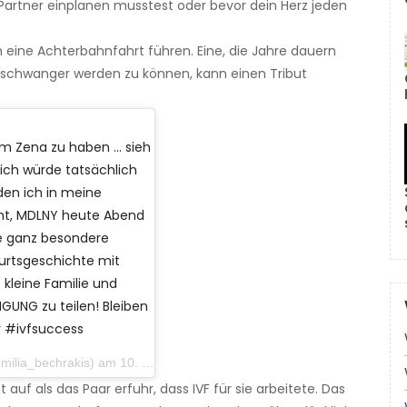
artner einplanen musstest oder bevor dein Herz jeden
 eine Achterbahnfahrt führen. Eine, die Jahre dauern
icht schwanger werden zu können, kann einen Tribut
 Zena zu haben ... sieh
 ich würde tatsächlich
den ich in meine
ht, MDLNY heute Abend
ne ganz besondere
urtsgeschichte mit
 kleine Familie und
UNG zu teilen! Bleiben
y #ivfsuccess
_bechrakis) am 10. Oktober 2019 um 9:57 Uhr PDT
 als das Paar erfuhr, dass IVF für sie arbeitete. Das