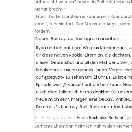
untersucht wurden? bevor du Zeit mit deinem P
Monat brach? “
„Fruchtbarkeitsprobleme können ein Paar durch
kann “, fuhr sie fort. 'Der Stress, die Angst, n
fordern.'
Diesen Beitrag auf Instagram ansehen
Ryan und ich auf dem Weg ins Krankenhaus, um
dir diese naiven Rookie-Eltern an, die dachten,
diesen Geburtsball und all den Mist benutzen, 
Krankenhaustasche gepackt habe. Vergiss nic
auf @bravotv zu sehen um 21 Uhr ET. Es ist ei
Episode, weil @ryanserhant und ich Zenas Geb
euch allen teilen! Ich bin so dankbar für unsere
freue mich sehr, morgen eine GROSSE ANKÜNDIG
Sie dran #ivfjourney #ivf #ivfmama #ivfbab
Ein Beitrag von geteilt
Emilia Bechrakis Serhant
(@emilia
Serhants Ehemann heimlich nahm den Moment auf