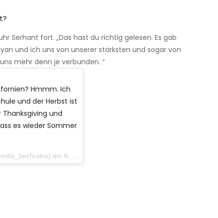
t?
hr Serhant fort. „Das hast du richtig gelesen. Es gab
 Ryan und ich uns von unserer stärksten und sogar von
 uns mehr denn je verbunden. “
lifornien? Hmmm. Ich
chule und der Herbst ist
ür Thanksgiving und
dass es wieder Sommer
bechrakis) am 6. September 2019 um 11:18 Uhr PDT