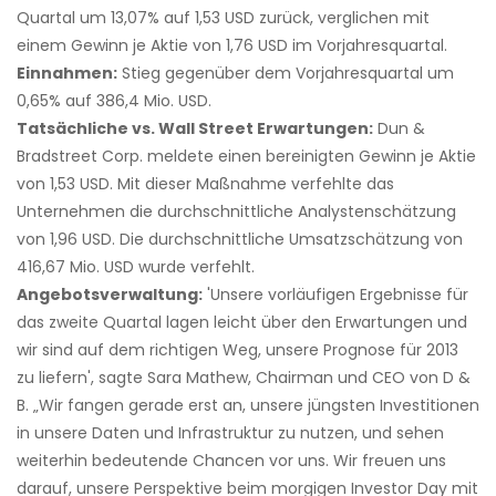
Quartal um 13,07% auf 1,53 USD zurück, verglichen mit
einem Gewinn je Aktie von 1,76 USD im Vorjahresquartal.
Einnahmen:
Stieg gegenüber dem Vorjahresquartal um
0,65% auf 386,4 Mio. USD.
Tatsächliche vs. Wall Street Erwartungen:
Dun &
Bradstreet Corp. meldete einen bereinigten Gewinn je Aktie
von 1,53 USD. Mit dieser Maßnahme verfehlte das
Unternehmen die durchschnittliche Analystenschätzung
von 1,96 USD. Die durchschnittliche Umsatzschätzung von
416,67 Mio. USD wurde verfehlt.
Angebotsverwaltung:
'Unsere vorläufigen Ergebnisse für
das zweite Quartal lagen leicht über den Erwartungen und
wir sind auf dem richtigen Weg, unsere Prognose für 2013
zu liefern', sagte Sara Mathew, Chairman und CEO von D &
B. „Wir fangen gerade erst an, unsere jüngsten Investitionen
in unsere Daten und Infrastruktur zu nutzen, und sehen
weiterhin bedeutende Chancen vor uns. Wir freuen uns
darauf, unsere Perspektive beim morgigen Investor Day mit