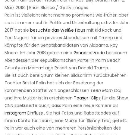
Sarah Palin bei der Trauerfeier für Rev. Billy Graham am 2.
März 2018. | Brian Blanco / Getty Images
Palin ist vielleicht nicht mehr so ​​prominent wie früher, aber
sie ist immer noch in Politik und Unterhaltung aktiv. Im Jahr
2017 hat sie
besuchte das Weiße Haus
mit Kid Rock und
Ted Nugent für ein privates Abendessen mit Trump und
kämpfte für den Senatskandidaten von Alabama, Roy
Moore. Im Jahr 2018 gab sie eine
Grundsatzrede
bei einem
Abendessen der Republikanischen Partei in Palm Beach
County im Mar-a-Lago Resort von Donald Trump.
Sie ist auch bereit, zum kleinen Bildschirm zurückzukehren.
Tochter Bristol Palin hat sich der Besetzung der
kommenden Staffel von angeschlossen
Teen Mom OG,
und ihre Mutter ist in erschienen
Teaser-Clips
für die Show.
CNN spekulierte auch, dass Palin eine neue Karriere als
Instagram Einfluss
. Sie hat Fotos und Rabattcodes auf
ihrem Konto für Teami, eine Marke für 'Skinny Tea', geteilt.
Palin war auch eine von mehreren Persönlichkeiten des