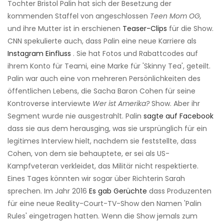
Tochter Bristol Palin hat sich der Besetzung der
kommenden Staffel von angeschlossen
Teen Mom OG,
und ihre Mutter ist in erschienen
Teaser-Clips
für die Show.
CNN spekulierte auch, dass Palin eine neue Karriere als
Instagram Einfluss
. Sie hat Fotos und Rabattcodes auf
ihrem Konto für Teami, eine Marke für 'Skinny Tea', geteilt.
Palin war auch eine von mehreren Persönlichkeiten des
öffentlichen Lebens, die Sacha Baron Cohen für seine
Kontroverse interviewte
Wer ist Amerika?
Show. Aber ihr
Segment wurde nie ausgestrahlt. Palin
sagte auf Facebook
dass sie aus dem herausging, was sie ursprünglich für ein
legitimes Interview hielt, nachdem sie feststellte, dass
Cohen, von dem sie behauptete, er sei als US-
Kampfveteran verkleidet, das Militär nicht respektierte.
Eines Tages könnten wir sogar über Richterin Sarah
sprechen. Im Jahr 2016
Es gab Gerüchte
dass Produzenten
für eine neue Reality-Court-TV-Show den Namen 'Palin
Rules' eingetragen hatten. Wenn die Show jemals zum