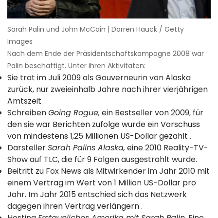
Sarah Palin und John McCain | Darren Hauck / Getty
Images
Nach dem Ende der Präsidentschaftskampagne 2008 war
Palin beschäftigt. Unter ihren Aktivitäten:
Sie trat im Juli 2009 als Gouverneurin von Alaska
zurück, nur zweieinhalb Jahre nach ihrer vierjährigen
Amtszeit
Schreiben
Going Rogue,
ein Bestseller von 2009, für
den sie war
Berichten zufolge wurde ein Vorschuss
von mindestens 1,25 Millionen US-Dollar gezahlt
.
Darsteller
Sarah Palins Alaska,
eine 2010 Reality-TV-
Show auf TLC, die für 9 Folgen ausgestrahlt wurde.
Beitritt zu Fox News als Mitwirkender im Jahr 2010 mit
einem Vertrag im Wert von 1 Million US-Dollar pro
Jahr. Im Jahr 2015 entschied sich das Netzwerk
dagegen
ihren Vertrag verlängern
.
Hosting
Erstaunliches Amerika mit Sarah Palin,
Eine