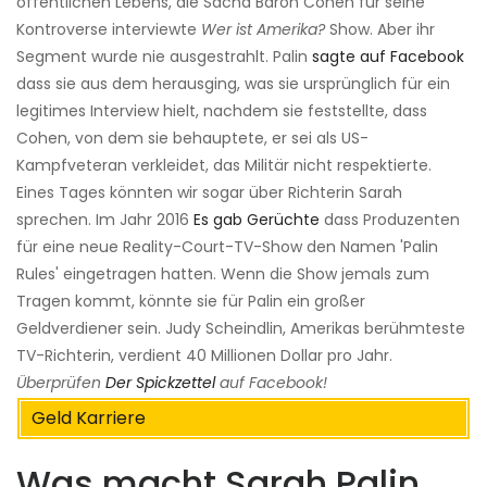
öffentlichen Lebens, die Sacha Baron Cohen für seine
Kontroverse interviewte
Wer ist Amerika?
Show. Aber ihr
Segment wurde nie ausgestrahlt. Palin
sagte auf Facebook
dass sie aus dem herausging, was sie ursprünglich für ein
legitimes Interview hielt, nachdem sie feststellte, dass
Cohen, von dem sie behauptete, er sei als US-
Kampfveteran verkleidet, das Militär nicht respektierte.
Eines Tages könnten wir sogar über Richterin Sarah
sprechen. Im Jahr 2016
Es gab Gerüchte
dass Produzenten
für eine neue Reality-Court-TV-Show den Namen 'Palin
Rules' eingetragen hatten. Wenn die Show jemals zum
Tragen kommt, könnte sie für Palin ein großer
Geldverdiener sein. Judy Scheindlin, Amerikas berühmteste
TV-Richterin, verdient 40 Millionen Dollar pro Jahr.
Überprüfen
Der Spickzettel
auf Facebook!
Geld Karriere
Was macht Sarah Palin