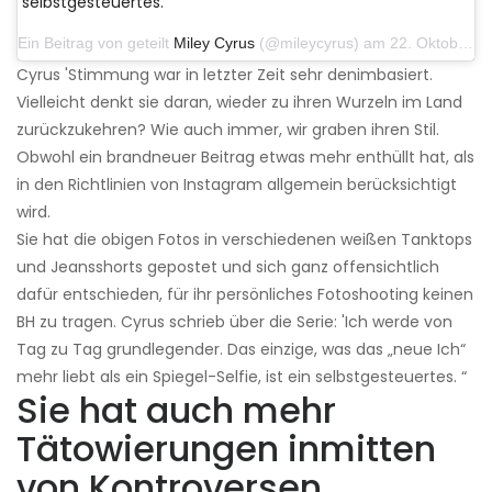
selbstgesteuertes.
Ein Beitrag von geteilt
Miley Cyrus
(@mileycyrus) am 22. Oktober 2019 um 11:39 Uhr PDT
Cyrus 'Stimmung war in letzter Zeit sehr denimbasiert.
Vielleicht denkt sie daran, wieder zu ihren Wurzeln im Land
zurückzukehren? Wie auch immer, wir graben ihren Stil.
Obwohl ein brandneuer Beitrag etwas mehr enthüllt hat, als
in den Richtlinien von Instagram allgemein berücksichtigt
wird.
Sie hat die obigen Fotos in verschiedenen weißen Tanktops
und Jeansshorts gepostet und sich ganz offensichtlich
dafür entschieden, für ihr persönliches Fotoshooting keinen
BH zu tragen. Cyrus schrieb über die Serie: 'Ich werde von
Tag zu Tag grundlegender. Das einzige, was das „neue Ich“
mehr liebt als ein Spiegel-Selfie, ist ein selbstgesteuertes. “
Sie hat auch mehr
Tätowierungen inmitten
von Kontroversen