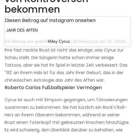
bekommen
Diesen Beitrag auf Instagram ansehen
JAHR DES AFFEN
Ein Beitrag von geteilt
Miley Cyrus
(@mileycyrus) am 16. Oktober 2019 um 19:04 Uhr PDT
Ihre fast nackte Brust ist nicht das einzige, was Cyrus zur
Schau stellt. Die Sängerin hatte schon immer einige
Tattoos, aber sie hat ihr Spiel in letzter Zeit verbessert. Das
'’92' an ihrem Hals ist für das Jahr ihrer Geburt, das in der
chinesischen Astrologie das Jahr des Affen war.
Roberto Carlos Fußballspieler Vermögen
Cyrus ist auch mit Simpson gegangen, um Tätowierungen
zusammen zu bekommen. Sie hat kürzlich ein Rock'n'Roll-
Herz an ihrem Oberarm bekommen, während er seiner
Brust einen Totenkopf mit gekreuzten Knochen hinzufügte.
Es wird schwierig, den Überblick darüber zu behalten, wie