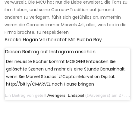
verwurzelt. Die MCU hat nur die Liebe erweitert, die Fans zu
ihm haben, und seine Cameo-Tradition auf jemand
anderen zu verlagern, fühlt sich gefühllos an. Immerhin
waren die Cameos immer Marvels Art, alles, was Lee in die
Firma brachte, zu respektieren.
Brooke Hogan Verheiratet Mit Bubba Ray
Diesen Beitrag auf Instagram ansehen
Der neueste Rächer kommt MORGEN! Entdecken Sie
gelöschte Szenen und mehr als eine Stunde Bonusinhalt,
wenn Sie Marvel Studios '#CaptainMarvel on Digital:
http://bit.ly/CMARVEL nach Hause bringen
Ein Beitrag von geteilt
Avengers: Endspiel
(@avengers) am 27. Mai 2019 um 12:53 Uhr PDT