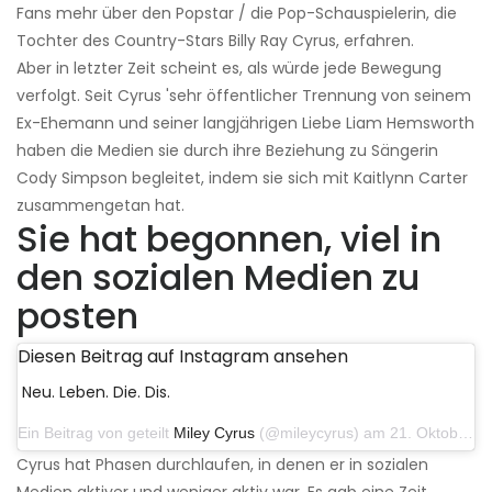
Fans mehr über den Popstar / die Pop-Schauspielerin, die
Tochter des Country-Stars Billy Ray Cyrus, erfahren.
Aber in letzter Zeit scheint es, als würde jede Bewegung
verfolgt. Seit Cyrus 'sehr öffentlicher Trennung von seinem
Ex-Ehemann und seiner langjährigen Liebe Liam Hemsworth
haben die Medien sie durch ihre Beziehung zu Sängerin
Cody Simpson begleitet, indem sie sich mit Kaitlynn Carter
zusammengetan hat.
Sie hat begonnen, viel in
den sozialen Medien zu
posten
Diesen Beitrag auf Instagram ansehen
Neu. Leben. Die. Dis.
Ein Beitrag von geteilt
Miley Cyrus
(@mileycyrus) am 21. Oktober 2019 um 12:31 Uhr PDT
Cyrus hat Phasen durchlaufen, in denen er in sozialen
Medien aktiver und weniger aktiv war. Es gab eine Zeit