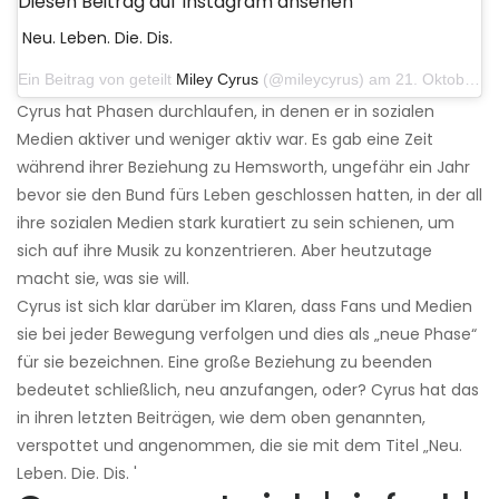
Diesen Beitrag auf Instagram ansehen
Neu. Leben. Die. Dis.
Ein Beitrag von geteilt
Miley Cyrus
(@mileycyrus) am 21. Oktober 2019 um 12:31 Uhr PDT
Cyrus hat Phasen durchlaufen, in denen er in sozialen
Medien aktiver und weniger aktiv war. Es gab eine Zeit
während ihrer Beziehung zu Hemsworth, ungefähr ein Jahr
bevor sie den Bund fürs Leben geschlossen hatten, in der all
ihre sozialen Medien stark kuratiert zu sein schienen, um
sich auf ihre Musik zu konzentrieren. Aber heutzutage
macht sie, was sie will.
Cyrus ist sich klar darüber im Klaren, dass Fans und Medien
sie bei jeder Bewegung verfolgen und dies als „neue Phase“
für sie bezeichnen. Eine große Beziehung zu beenden
bedeutet schließlich, neu anzufangen, oder? Cyrus hat das
in ihren letzten Beiträgen, wie dem oben genannten,
verspottet und angenommen, die sie mit dem Titel „Neu.
Leben. Die. Dis. '