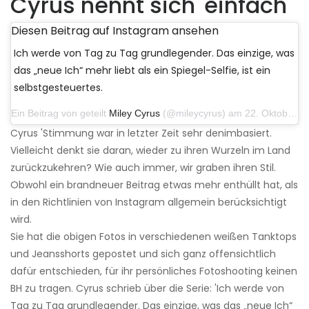
Cyrus nennt sich 'einfach'
Diesen Beitrag auf Instagram ansehen
Ich werde von Tag zu Tag grundlegender. Das einzige, was
das „neue Ich“ mehr liebt als ein Spiegel-Selfie, ist ein
selbstgesteuertes.
Ein Beitrag von geteilt
Miley Cyrus
(@mileycyrus) am 22. Oktober 2019 um 11:39 Uhr PDT
Cyrus 'Stimmung war in letzter Zeit sehr denimbasiert.
Vielleicht denkt sie daran, wieder zu ihren Wurzeln im Land
zurückzukehren? Wie auch immer, wir graben ihren Stil.
Obwohl ein brandneuer Beitrag etwas mehr enthüllt hat, als
in den Richtlinien von Instagram allgemein berücksichtigt
wird.
Sie hat die obigen Fotos in verschiedenen weißen Tanktops
und Jeansshorts gepostet und sich ganz offensichtlich
dafür entschieden, für ihr persönliches Fotoshooting keinen
BH zu tragen. Cyrus schrieb über die Serie: 'Ich werde von
Tag zu Tag grundlegender. Das einzige, was das „neue Ich“